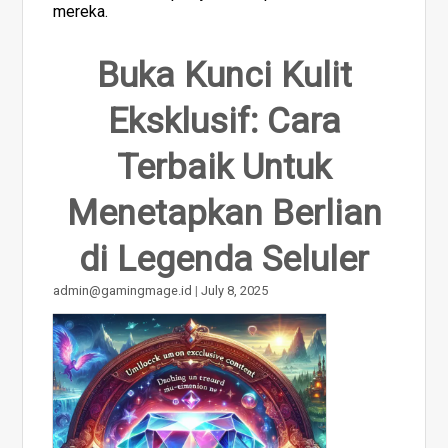
mereka.
Buka Kunci Kulit
Eksklusif: Cara
Terbaik Untuk
Menetapkan Berlian
di Legenda Seluler
admin@gamingmage.id
|
July 8, 2025