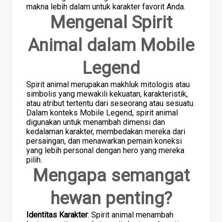
makna lebih dalam untuk karakter favorit Anda.
Mengenal Spirit
Animal dalam Mobile
Legend
Spirit animal merupakan makhluk mitologis atau
simbolis yang mewakili kekuatan, karakteristik,
atau atribut tertentu dari seseorang atau sesuatu.
Dalam konteks Mobile Legend, spirit animal
digunakan untuk menambah dimensi dan
kedalaman karakter, membedakan mereka dari
persaingan, dan menawarkan pemain koneksi
yang lebih personal dengan hero yang mereka
pilih.
Mengapa semangat
hewan penting?
Identitas Karakter
: Spirit animal menambah