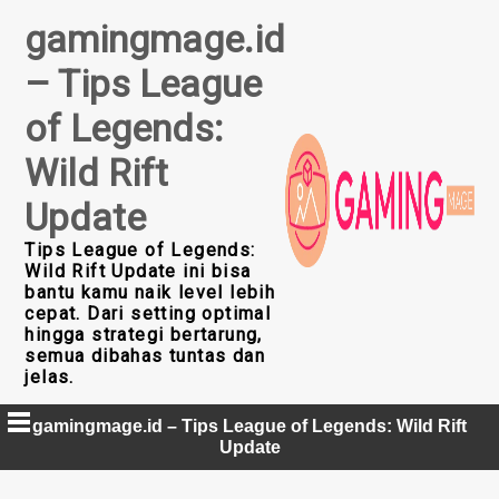
Skip
gamingmage.id
to
content
– Tips League
of Legends:
Wild Rift
Update
Tips League of Legends:
Wild Rift Update ini bisa
bantu kamu naik level lebih
cepat. Dari setting optimal
hingga strategi bertarung,
semua dibahas tuntas dan
jelas.
gamingmage.id – Tips League of Legends: Wild Rift
Update