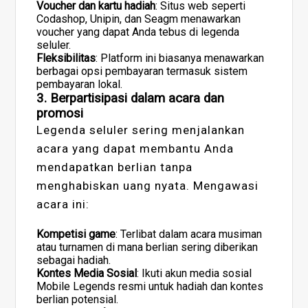
Voucher dan kartu hadiah
: Situs web seperti
Codashop, Unipin, dan Seagm menawarkan
voucher yang dapat Anda tebus di legenda
seluler.
Fleksibilitas
: Platform ini biasanya menawarkan
berbagai opsi pembayaran termasuk sistem
pembayaran lokal.
3.
Berpartisipasi dalam acara dan
promosi
Legenda seluler sering menjalankan
acara yang dapat membantu Anda
mendapatkan berlian tanpa
menghabiskan uang nyata. Mengawasi
acara ini:
Kompetisi game
: Terlibat dalam acara musiman
atau turnamen di mana berlian sering diberikan
sebagai hadiah.
Kontes Media Sosial
: Ikuti akun media sosial
Mobile Legends resmi untuk hadiah dan kontes
berlian potensial.