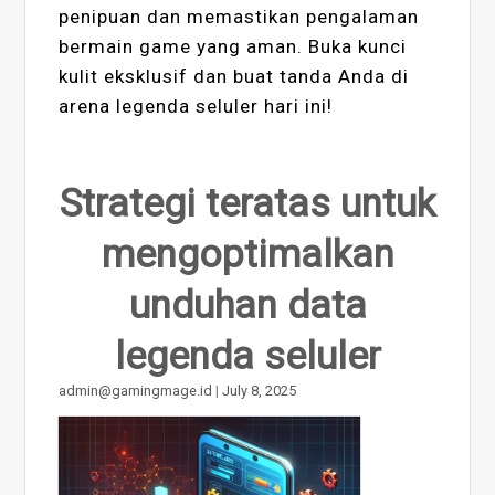
penipuan dan memastikan pengalaman
bermain game yang aman. Buka kunci
kulit eksklusif dan buat tanda Anda di
arena legenda seluler hari ini!
Strategi teratas untuk
mengoptimalkan
unduhan data
legenda seluler
admin@gamingmage.id
|
July 8, 2025