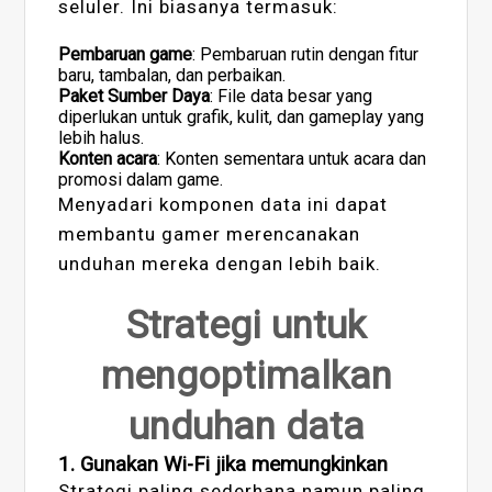
seluler. Ini biasanya termasuk:
Pembaruan game
: Pembaruan rutin dengan fitur
baru, tambalan, dan perbaikan.
Paket Sumber Daya
: File data besar yang
diperlukan untuk grafik, kulit, dan gameplay yang
lebih halus.
Konten acara
: Konten sementara untuk acara dan
promosi dalam game.
Menyadari komponen data ini dapat
membantu gamer merencanakan
unduhan mereka dengan lebih baik.
Strategi untuk
mengoptimalkan
unduhan data
1. Gunakan Wi-Fi jika memungkinkan
Strategi paling sederhana namun paling