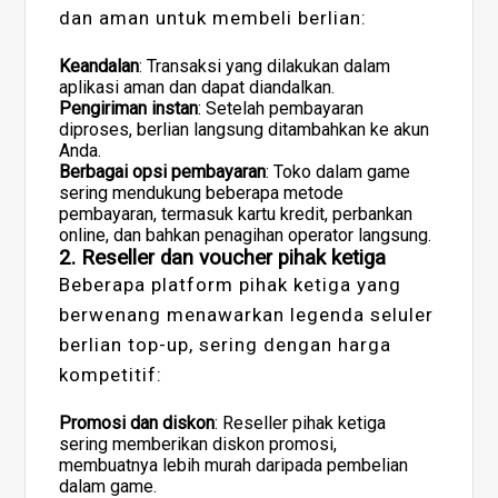
dan aman untuk membeli berlian:
Keandalan
: Transaksi yang dilakukan dalam
aplikasi aman dan dapat diandalkan.
Pengiriman instan
: Setelah pembayaran
diproses, berlian langsung ditambahkan ke akun
Anda.
Berbagai opsi pembayaran
: Toko dalam game
sering mendukung beberapa metode
pembayaran, termasuk kartu kredit, perbankan
online, dan bahkan penagihan operator langsung.
2.
Reseller dan voucher pihak ketiga
Beberapa platform pihak ketiga yang
berwenang menawarkan legenda seluler
berlian top-up, sering dengan harga
kompetitif:
Promosi dan diskon
: Reseller pihak ketiga
sering memberikan diskon promosi,
membuatnya lebih murah daripada pembelian
dalam game.