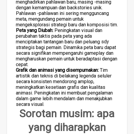
menghadirkan pahlawan baru, masing -masing
dengan kemampuan dan backstories unik.
Pahlawan -pahlawan ini sering mengguncang
meta, mengundang pemain untuk
mengeksplorasi strategi baru dan komposisi tim.
Peta yang Diubah:
Peningkatan visual dan
perubahan taktis pada peta yang ada
menciptakan tantangan baru dan peluang
sdy
strategis bagi pemain. Dinamika peta baru dapat
secara signifikan mempengaruhi gameplay dan
mengharuskan pemain untuk beradaptasi dengan
cepat.
Grafik dan animasi yang disempurnakan:
Tim
artistik dan teknis di belakang legenda seluler
secara konsisten mendorong amplop,
meningkatkan kesetiaan grafis dan kualitas
animasi. Peningkatan ini membuat pengalaman
dalam game lebih mendalam dan menakjubkan
secara visual.
Sorotan musim: apa
yang diharapkan