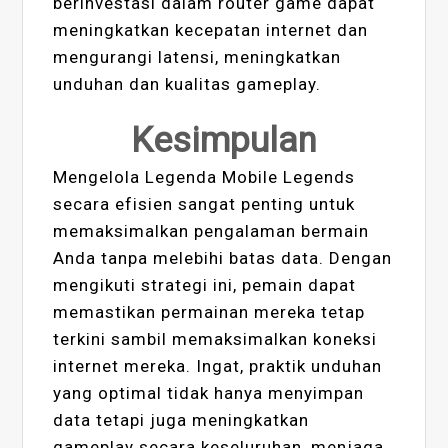
berinvestasi dalam router game dapat
meningkatkan kecepatan internet dan
mengurangi latensi, meningkatkan
unduhan dan kualitas gameplay.
Kesimpulan
Mengelola Legenda Mobile Legends
secara efisien sangat penting untuk
memaksimalkan pengalaman bermain
Anda tanpa melebihi batas data. Dengan
mengikuti strategi ini, pemain dapat
memastikan permainan mereka tetap
terkini sambil memaksimalkan koneksi
internet mereka. Ingat, praktik unduhan
yang optimal tidak hanya menyimpan
data tetapi juga meningkatkan
gameplay secara keseluruhan, menjaga