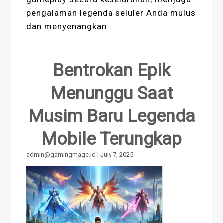
pengalaman legenda seluler Anda mulus
dan menyenangkan.
Bentrokan Epik
Menunggu Saat
Musim Baru Legenda
Mobile Terungkap
admin@gamingmage.id
|
July 7, 2025