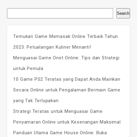
Search
Temukan Game Memasak Online Terbaik Tahun
2023: Petualangan Kuliner Menanti!
Menguasai Game Onet Online: Tips dan Strategi
untuk Pemula
10 Game PS2 Teratas yang Dapat Anda Mainkan
Secara Online untuk Pengalaman Bermain Game
yang Tak Terlupakan
Strategi Teratas untuk Menguasai Game
Penyamaran Online untuk Kesenangan Maksimal
Panduan Utama Game House Online: Buka