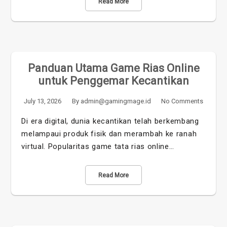
Read More
Panduan Utama Game Rias Online
untuk Penggemar Kecantikan
July 13, 2026
By
admin@gamingmage.id
No Comments
Di era digital, dunia kecantikan telah berkembang
melampaui produk fisik dan merambah ke ranah
virtual. Popularitas game tata rias online…
Read More