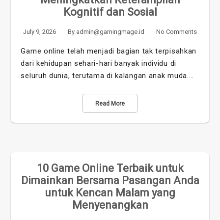
Kognitif dan Sosial
July 9, 2026
By
admin@gamingmage.id
No Comments
Game online telah menjadi bagian tak terpisahkan
dari kehidupan sehari-hari banyak individu di
seluruh dunia, terutama di kalangan anak muda.…
Read More
10 Game Online Terbaik untuk
Dimainkan Bersama Pasangan Anda
untuk Kencan Malam yang
Menyenangkan