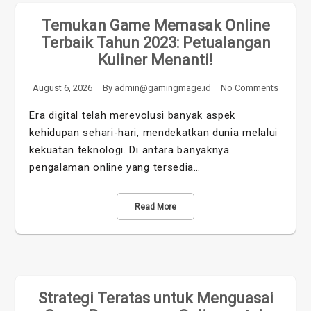
Temukan Game Memasak Online
Terbaik Tahun 2023: Petualangan
Kuliner Menanti!
August 6, 2026
By
admin@gamingmage.id
No Comments
Era digital telah merevolusi banyak aspek
kehidupan sehari-hari, mendekatkan dunia melalui
kekuatan teknologi. Di antara banyaknya
pengalaman online yang tersedia…
Read More
Strategi Teratas untuk Menguasai