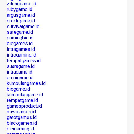
zilonggame.id
rubygame.id
argusgame.id
grockgame.id
survivalgame.id
safegame.id
gamingbio.id
biogames.id
intragames.id
introgaming.id
tempatgames.id
suaragame.id
intragame.id
omnigame.id
kumpulangames.id
biogame.id
kumpulangame.id
tempatgame.id
gamesproduct.id
miyagames.id
gatotgames.id
blackgames.id
cicigaming.id