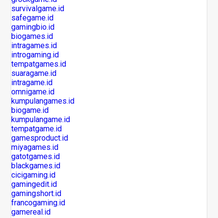
survivalgame.id
safegame.id
gamingbio.id
biogames.id
intragames.id
introgaming.id
tempatgames.id
suaragame.id
intragame.id
omnigame.id
kumpulangames.id
biogame.id
kumpulangame.id
tempatgame.id
gamesproduct.id
miyagames.id
gatotgames.id
blackgames.id
cicigaming.id
gamingedit.id
gamingshort.id
francogaming.id
gamereal.id