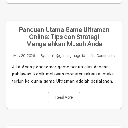
Panduan Utama Game Ultraman
Online: Tips dan Strategi
Mengalahkan Musuh Anda
May 20, 2026
By
admin@gamingmage.id
No Comments
Jika Anda penggemar game penuh aksi dengan
pahlawan ikonik melawan monster raksasa, maka
terjun ke dunia game Ultraman adalah perjalanan…
Read More