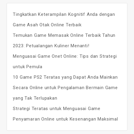
Tingkatkan Keterampilan Kognitif Anda dengan
Game Asah Otak Online Terbaik
Temukan Game Memasak Online Terbaik Tahun
2023: Petualangan Kuliner Menanti!
Menguasai Game Onet Online: Tips dan Strategi
untuk Pemula
10 Game PS2 Teratas yang Dapat Anda Mainkan
Secara Online untuk Pengalaman Bermain Game
yang Tak Terlupakan
Strategi Teratas untuk Menguasai Game
Penyamaran Online untuk Kesenangan Maksimal