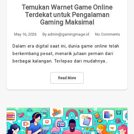
Temukan Warnet Game Online
Terdekat untuk Pengalaman
Gaming Maksimal
May 16, 2026
By
admin@gamingmage.id
No Comments
Dalam era digital saat ini, dunia game online telah
berkembang pesat, menarik jutaan pemain dari
berbagai kalangan. Terlepas dari mudahnya…
Read More