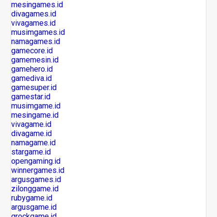
mesingames.id
divagames.id
vivagames.id
musimgames.id
namagames.id
gamecore.id
gamemesin.id
gamehero.id
gamediva.id
gamesuper.id
gamestar.id
musimgame.id
mesingame.id
vivagame.id
divagame.id
namagame.id
stargame.id
opengaming.id
winnergames.id
argusgames.id
zilonggame.id
rubygame.id
argusgame.id
grockgame.id