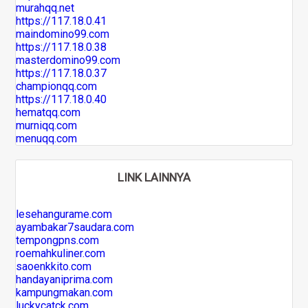
murahqq.net
https://117.18.0.41
maindomino99.com
https://117.18.0.38
masterdomino99.com
https://117.18.0.37
championqq.com
https://117.18.0.40
hematqq.com
murniqq.com
menuqq.com
LINK LAINNYA
lesehangurame.com
ayambakar7saudara.com
tempongpns.com
roemahkuliner.com
saoenkkito.com
handayaniprima.com
kampungmakan.com
luckycatck.com