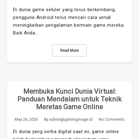
Di dunia game seluler yang terus berkembang,
pengguna Android terus mencari cara untuk
meningkatkan pengalaman bermain game mereka.
Baik Anda…
Read More
Membuka Kunci Dunia Virtual:
Panduan Mendalam untuk Teknik
Meretas Game Online
May 26, 2026
By
admin@gamingmage.id
No Comments
Di dunia yang serba digital saat ini, game online