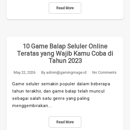
Read More
10 Game Balap Seluler Online
Teratas yang Wajib Kamu Coba di
Tahun 2023
May 22, 2026
By
admin@gamingmage.id
No Comments
Game seluler semakin populer dalam beberapa
tahun terakhir, dan game balap telah muncul
sebagai salah satu genre yang paling
menggembirakan.…
Read More