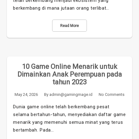
telah berkembang menjadi ekosistem yang
berkembang di mana jutaan orang terlibat…
Read More
10 Game Online Menarik untuk
Dimainkan Anak Perempuan pada
tahun 2023
May 24, 2026
By
admin@gamingmage.id
No Comments
Dunia game online telah berkembang pesat
selama bertahun-tahun, menyediakan daftar game
menarik yang memenuhi semua minat yang terus
bertambah. Pada…