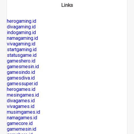
Links
herogaming.id
divagaming.id
indogaming.id
namagaming.id
vivagaming.id
startgaming.id
statusgame.id
gameshero.id
gamesmesin.id
gamesindo.id
gamesdiva.id
gamessuper.id
herogames.id
mesingames.id
divagames.id
vivagames.id
musimgames.id
namagames.id
gamecore.id
gamemesin.id