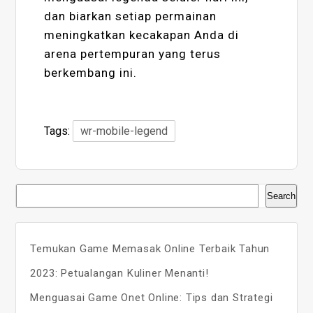
dan biarkan setiap permainan
meningkatkan kecakapan Anda di
arena pertempuran yang terus
berkembang ini.
Tags:
wr-mobile-legend
Search
Temukan Game Memasak Online Terbaik Tahun
2023: Petualangan Kuliner Menanti!
Menguasai Game Onet Online: Tips dan Strategi