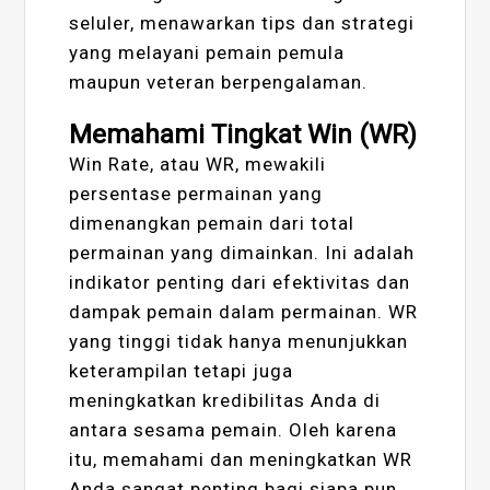
seluler, menawarkan tips dan strategi
yang melayani pemain pemula
maupun veteran berpengalaman.
Memahami Tingkat Win (WR)
Win Rate, atau WR, mewakili
persentase permainan yang
dimenangkan pemain dari total
permainan yang dimainkan. Ini adalah
indikator penting dari efektivitas dan
dampak pemain dalam permainan. WR
yang tinggi tidak hanya menunjukkan
keterampilan tetapi juga
meningkatkan kredibilitas Anda di
antara sesama pemain. Oleh karena
itu, memahami dan meningkatkan WR
Anda sangat penting bagi siapa pun