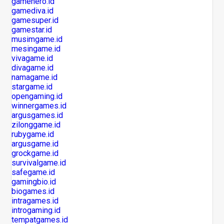
gamehero.id
gamediva.id
gamesuper.id
gamestar.id
musimgame.id
mesingame.id
vivagame.id
divagame.id
namagame.id
stargame.id
opengaming.id
winnergames.id
argusgames.id
zilonggame.id
rubygame.id
argusgame.id
grockgame.id
survivalgame.id
safegame.id
gamingbio.id
biogames.id
intragames.id
introgaming.id
tempatgames.id