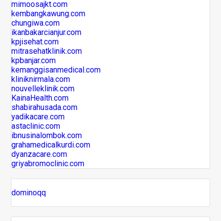
mimoosajkt.com
kembangkawung.com
chungiwa.com
ikanbakarcianjur.com
kpjisehat.com
mitrasehatklinik.com
kpbanjar.com
kemanggisanmedical.com
kliniknirmala.com
nouvelleklinik.com
KainaHealth.com
shabirahusada.com
yadikacare.com
astaclinic.com
ibnusinalombok.com
grahamedicalkurdi.com
dyanzacare.com
griyabromoclinic.com
dominoqq