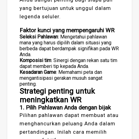
yang bertujuan untuk unggul dalam
legenda seluler.
Faktor kunci yang mempengaruhi WR
Seleksi Pahlawan
: Mengetahui pahlawan
mana yang harus dipilih dalam situasi yang
berbeda dapat berdampak signifikan pada WR
Anda.
Komposisi tim
: Sinergi dengan rekan satu tim
dapat memberi tip kepada Anda.
Kesadaran Game
: Memahami peta dan
mengantisipasi gerakan musuh sangat
penting.
Strategi penting untuk
meningkatkan WR
1. Pilih Pahlawan Anda dengan bijak
Pilihan pahlawan dapat membuat atau
menghancurkan peluang Anda dalam
pertandingan. Inilah cara memilih