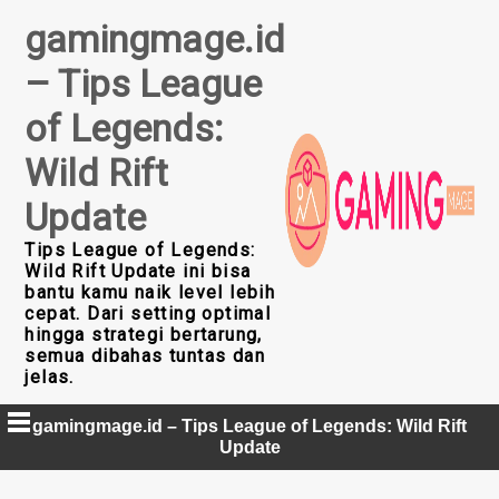
Skip
gamingmage.id
to
content
– Tips League
of Legends:
Wild Rift
Update
Tips League of Legends:
Wild Rift Update ini bisa
bantu kamu naik level lebih
cepat. Dari setting optimal
hingga strategi bertarung,
semua dibahas tuntas dan
jelas.
gamingmage.id – Tips League of Legends: Wild Rift
Update