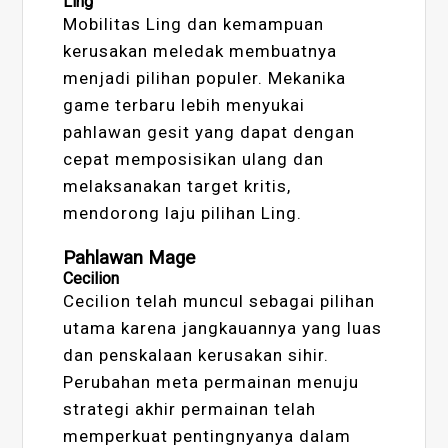
Ling
Mobilitas Ling dan kemampuan
kerusakan meledak membuatnya
menjadi pilihan populer. Mekanika
game terbaru lebih menyukai
pahlawan gesit yang dapat dengan
cepat memposisikan ulang dan
melaksanakan target kritis,
mendorong laju pilihan Ling.
Pahlawan Mage
Cecilion
Cecilion telah muncul sebagai pilihan
utama karena jangkauannya yang luas
dan penskalaan kerusakan sihir.
Perubahan meta permainan menuju
strategi akhir permainan telah
memperkuat pentingnyanya dalam