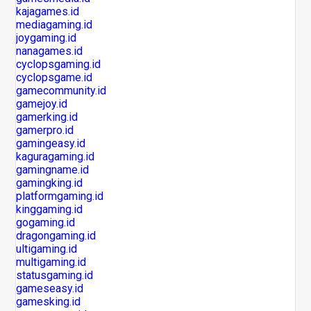
kajagames.id
mediagaming.id
joygaming.id
nanagames.id
cyclopsgaming.id
cyclopsgame.id
gamecommunity.id
gamejoy.id
gamerking.id
gamerpro.id
gamingeasy.id
kaguragaming.id
gamingname.id
gamingking.id
platformgaming.id
kinggaming.id
gogaming.id
dragongaming.id
ultigaming.id
multigaming.id
statusgaming.id
gameseasy.id
gamesking.id