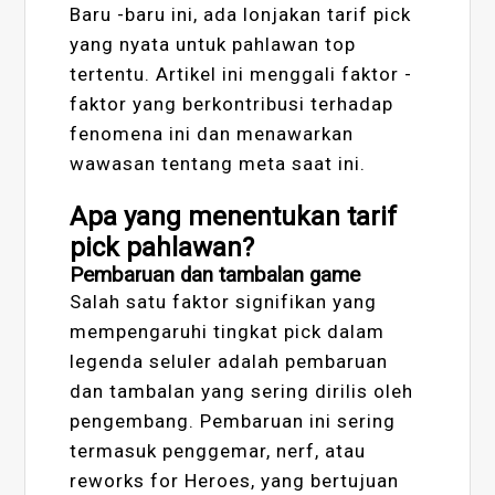
Baru -baru ini, ada lonjakan tarif pick
yang nyata untuk pahlawan top
tertentu. Artikel ini menggali faktor -
faktor yang berkontribusi terhadap
fenomena ini dan menawarkan
wawasan tentang meta saat ini.
Apa yang menentukan tarif
pick pahlawan?
Pembaruan dan tambalan game
Salah satu faktor signifikan yang
mempengaruhi tingkat pick dalam
legenda seluler adalah pembaruan
dan tambalan yang sering dirilis oleh
pengembang. Pembaruan ini sering
termasuk penggemar, nerf, atau
reworks for Heroes, yang bertujuan