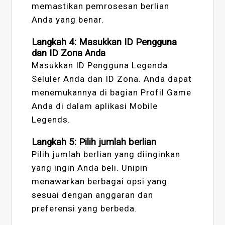
memastikan pemrosesan berlian
Anda yang benar.
Langkah 4: Masukkan ID Pengguna
dan ID Zona Anda
Masukkan ID Pengguna Legenda
Seluler Anda dan ID Zona. Anda dapat
menemukannya di bagian Profil Game
Anda di dalam aplikasi Mobile
Legends.
Langkah 5: Pilih jumlah berlian
Pilih jumlah berlian yang diinginkan
yang ingin Anda beli. Unipin
menawarkan berbagai opsi yang
sesuai dengan anggaran dan
preferensi yang berbeda.