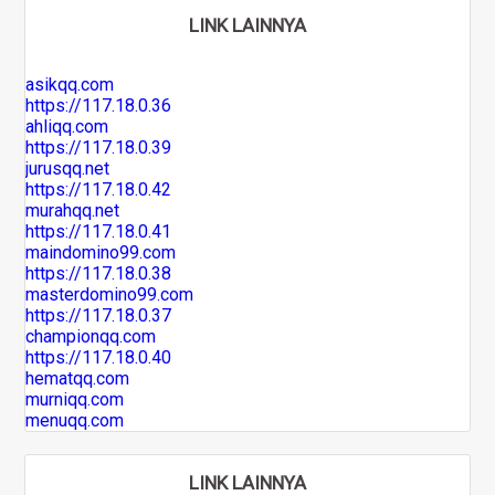
LINK LAINNYA
asikqq.com
https://117.18.0.36
ahliqq.com
https://117.18.0.39
jurusqq.net
https://117.18.0.42
murahqq.net
https://117.18.0.41
maindomino99.com
https://117.18.0.38
masterdomino99.com
https://117.18.0.37
championqq.com
https://117.18.0.40
hematqq.com
murniqq.com
menuqq.com
LINK LAINNYA