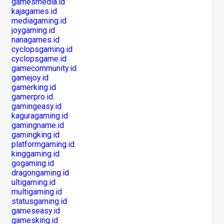
gamesmedia.id
kajagames.id
mediagaming.id
joygaming.id
nanagames.id
cyclopsgaming.id
cyclopsgame.id
gamecommunity.id
gamejoy.id
gamerking.id
gamerpro.id
gamingeasy.id
kaguragaming.id
gamingname.id
gamingking.id
platformgaming.id
kinggaming.id
gogaming.id
dragongaming.id
ultigaming.id
multigaming.id
statusgaming.id
gameseasy.id
gamesking.id