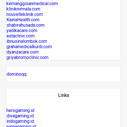
kemanggisanmedical.com
kliniknirmala.com
nouvelleklinik.com
KainaHealth.com
shabirahusada.com
yadikacare.com
astaclinic.com
ibnusinalombok.com
grahamedicalkurdi.com
dyanzacare.com
griyabromoclinic.com
dominoqq
Links
herogaming.id
divagaming.id
indogaming.id
namagaming.id