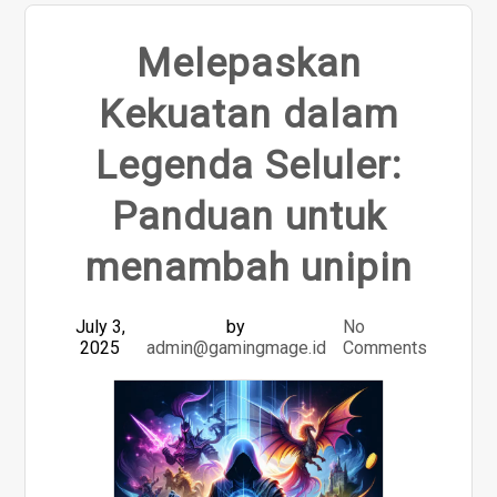
Melepaskan
Kekuatan dalam
Legenda Seluler:
Panduan untuk
menambah unipin
July 3,
by
No
2025
admin@gamingmage.id
Comments