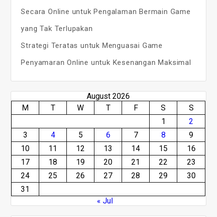
Secara Online untuk Pengalaman Bermain Game
yang Tak Terlupakan
Strategi Teratas untuk Menguasai Game
Penyamaran Online untuk Kesenangan Maksimal
August 2026
M
T
W
T
F
S
S
1
2
3
4
5
6
7
8
9
10
11
12
13
14
15
16
17
18
19
20
21
22
23
24
25
26
27
28
29
30
31
« Jul