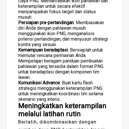
Daya PNG. Memanfaatkan ikon pahlawan dan
keterampilan untuk secara efektif
menyampaikan fokus target dan status
musuh.
Persiapan pra-pertandingan
: Membiasakan
diri Anda dengan pahlawan musuh
menggunakan ikon PNG, menganalisis
potensi pertandingan, dan menyusun strategi
kontra yang sesuai.
Kemampuan beradaptasi
: Bersiaplah untuk
memutar rencana permainan Anda.
Mempelajari beragam panduan pembuatan
pahlawan yang tersedia dalam format PNG
untuk beradaptasi dengan komponen tim
lawan.
Komunikasi Advance
: Buat kartu flash
strategis menggunakan keterampilan PNG
untuk meningkatkan koordinasi tim selama
skenario yang intens.
Meningkatkan keterampilan
melalui latihan rutin
Berlatih, dikombinasikan dengan