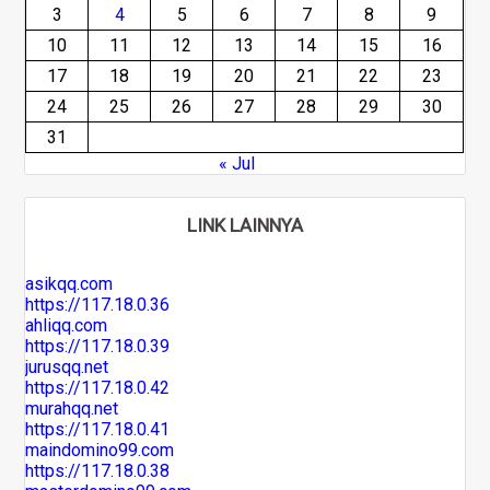
3
4
5
6
7
8
9
10
11
12
13
14
15
16
17
18
19
20
21
22
23
24
25
26
27
28
29
30
31
« Jul
LINK LAINNYA
asikqq.com
https://117.18.0.36
ahliqq.com
https://117.18.0.39
jurusqq.net
https://117.18.0.42
murahqq.net
https://117.18.0.41
maindomino99.com
https://117.18.0.38