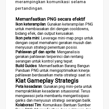
merampingkan komunikasi selama
pertandingan.
Memanfaatkan PNG secara efektif
Ikon keterampilan
: Gunakan keterampilan PNG
untuk membiasakan diri dengan cooldowns,
bidang efek, dan output kerusakan.
Ikon peta mini
: Leverage mini-map pngs untuk
dengan cepat memahami gerakan musuh dan
menyusun strategi penentuan posisi.
Pahlawan gif dan sprite
: Menganalisis
gerakan pahlawan terperinci dan rentang
serangan untuk kontrol yang tepat.
Build Guides
: Memanfaatkan Barang Bangun
Panduan PNG untuk mengoptimalkan kinerja
pahlawan berdasarkan meta-strategi saat ini.
Kiat Gameplay Strategis
Peta kesadaran
: Gunakan png mini-peta untuk
mempraktikkan kesadaran situasional. Terus
mengawasi peta membantu mengantisipasi
ganks dan menyusun strategi serangan balik.
Kolaborasi Tim
: Komunikasi Bantuan Sumber