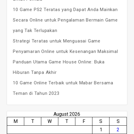
10 Game PS2 Teratas yang Dapat Anda Mainkan
Secara Online untuk Pengalaman Bermain Game
yang Tak Terlupakan
Strategi Teratas untuk Menguasai Game
Penyamaran Online untuk Kesenangan Maksimal
Panduan Utama Game House Online: Buka
Hiburan Tanpa Akhir
10 Game Online Terbaik untuk Mabar Bersama
Teman di Tahun 2023
August 2026
M
T
W
T
F
S
S
1
2