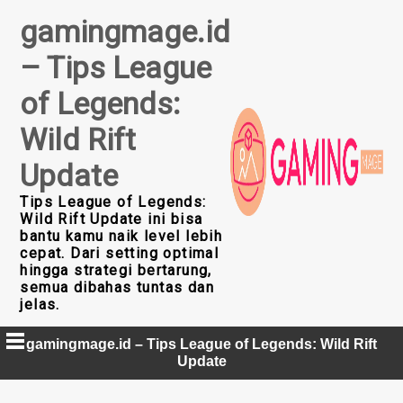
Skip
gamingmage.id
to
content
– Tips League
of Legends:
Wild Rift
Update
Tips League of Legends:
Wild Rift Update ini bisa
bantu kamu naik level lebih
cepat. Dari setting optimal
hingga strategi bertarung,
semua dibahas tuntas dan
jelas.
gamingmage.id – Tips League of Legends: Wild Rift
Update