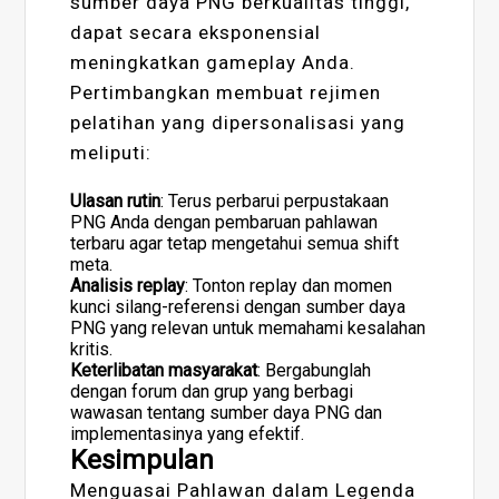
sumber daya PNG berkualitas tinggi,
dapat secara eksponensial
meningkatkan gameplay Anda.
Pertimbangkan membuat rejimen
pelatihan yang dipersonalisasi yang
meliputi:
Ulasan rutin
: Terus perbarui perpustakaan
PNG Anda dengan pembaruan pahlawan
terbaru agar tetap mengetahui semua shift
meta.
Analisis replay
: Tonton replay dan momen
kunci silang-referensi dengan sumber daya
PNG yang relevan untuk memahami kesalahan
kritis.
Keterlibatan masyarakat
: Bergabunglah
dengan forum dan grup yang berbagi
wawasan tentang sumber daya PNG dan
implementasinya yang efektif.
Kesimpulan
Menguasai Pahlawan dalam Legenda