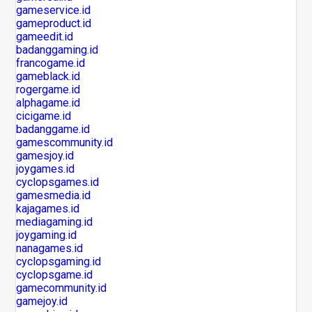
gameservice.id
gameproduct.id
gameedit.id
badanggaming.id
francogame.id
gameblack.id
rogergame.id
alphagame.id
cicigame.id
badanggame.id
gamescommunity.id
gamesjoy.id
joygames.id
cyclopsgames.id
gamesmedia.id
kajagames.id
mediagaming.id
joygaming.id
nanagames.id
cyclopsgaming.id
cyclopsgame.id
gamecommunity.id
gamejoy.id