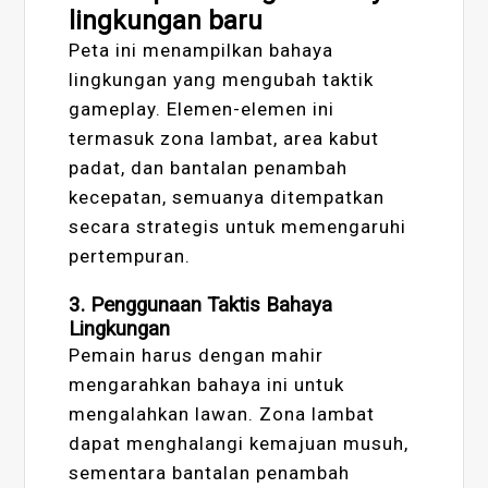
lingkungan baru
Peta ini menampilkan bahaya
lingkungan yang mengubah taktik
gameplay. Elemen-elemen ini
termasuk zona lambat, area kabut
padat, dan bantalan penambah
kecepatan, semuanya ditempatkan
secara strategis untuk memengaruhi
pertempuran.
3. Penggunaan Taktis Bahaya
Lingkungan
Pemain harus dengan mahir
mengarahkan bahaya ini untuk
mengalahkan lawan. Zona lambat
dapat menghalangi kemajuan musuh,
sementara bantalan penambah