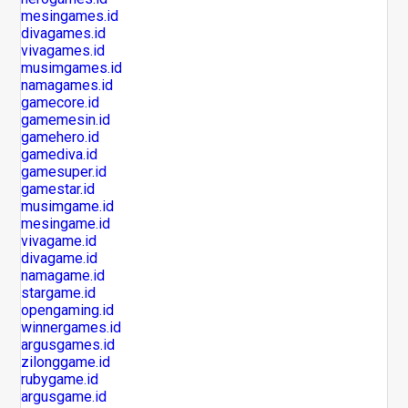
mesingames.id
divagames.id
vivagames.id
musimgames.id
namagames.id
gamecore.id
gamemesin.id
gamehero.id
gamediva.id
gamesuper.id
gamestar.id
musimgame.id
mesingame.id
vivagame.id
divagame.id
namagame.id
stargame.id
opengaming.id
winnergames.id
argusgames.id
zilonggame.id
rubygame.id
argusgame.id