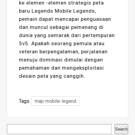
ke elemen -elemen strategis peta
baru Legends Mobile Legends,
pemain dapat mencapai penguasaan
dan muncul sebagai pemenang di
dunia yang semarak dari pertempuran
5v5. Apakah seorang pemula atau
veteran berpengalaman, perjalanan
menuju dominasi dimulai dengan
pemahaman dan mengeksploitasi
desain peta yang canggih.
Tags:
map-mobile-legend
Search