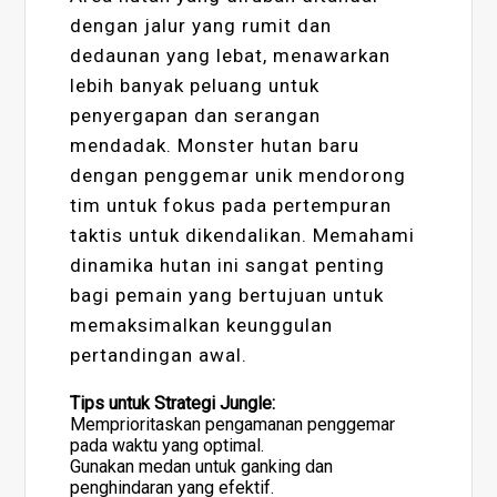
dengan jalur yang rumit dan
dedaunan yang lebat, menawarkan
lebih banyak peluang untuk
penyergapan dan serangan
mendadak. Monster hutan baru
dengan penggemar unik mendorong
tim untuk fokus pada pertempuran
taktis untuk dikendalikan. Memahami
dinamika hutan ini sangat penting
bagi pemain yang bertujuan untuk
memaksimalkan keunggulan
pertandingan awal.
Tips untuk Strategi Jungle:
Memprioritaskan pengamanan penggemar
pada waktu yang optimal.
Gunakan medan untuk ganking dan
penghindaran yang efektif.