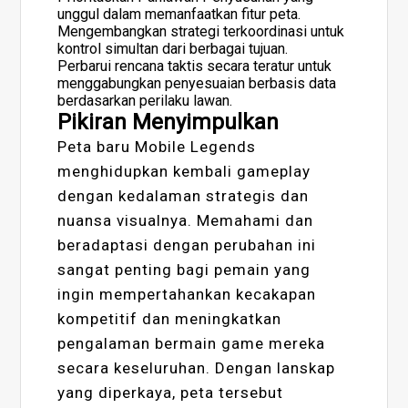
unggul dalam memanfaatkan fitur peta.
Mengembangkan strategi terkoordinasi untuk
kontrol simultan dari berbagai tujuan.
Perbarui rencana taktis secara teratur untuk
menggabungkan penyesuaian berbasis data
berdasarkan perilaku lawan.
Pikiran Menyimpulkan
Peta baru Mobile Legends
menghidupkan kembali gameplay
dengan kedalaman strategis dan
nuansa visualnya. Memahami dan
beradaptasi dengan perubahan ini
sangat penting bagi pemain yang
ingin mempertahankan kecakapan
kompetitif dan meningkatkan
pengalaman bermain game mereka
secara keseluruhan. Dengan lanskap
yang diperkaya, peta tersebut