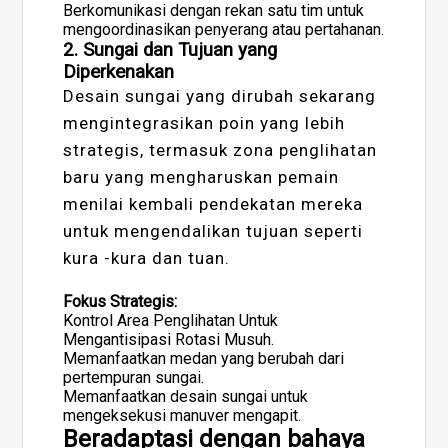
Berkomunikasi dengan rekan satu tim untuk
mengoordinasikan penyerang atau pertahanan.
2. Sungai dan Tujuan yang
Diperkenakan
Desain sungai yang dirubah sekarang
mengintegrasikan poin yang lebih
strategis, termasuk zona penglihatan
baru yang mengharuskan pemain
menilai kembali pendekatan mereka
untuk mengendalikan tujuan seperti
kura -kura dan tuan.
Fokus Strategis:
Kontrol Area Penglihatan Untuk
Mengantisipasi Rotasi Musuh.
Memanfaatkan medan yang berubah dari
pertempuran sungai.
Memanfaatkan desain sungai untuk
mengeksekusi manuver mengapit.
Beradaptasi dengan bahaya