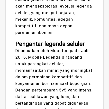
akan mengeksplorasi evolusi legenda
seluler, yang meliput sejarah,
mekanik, komunitas, adegan
kompetitif, dan masa depan
permainan ikon ini.
Pengantar legenda seluler
Diluncurkan oleh Moonton pada Juli
2016, Mobile Legends dirancang
untuk perangkat seluler,
memanfaatkan minat yang meningkat
dalam permainan kompetitif dan
kenyamanan bermain saat bepergian.
Dengan pertempuran 5v5 yang intens,
daftar pahlawan yang luas, dan
pertandingan yang dapat digunakan