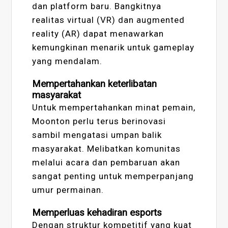
dan platform baru. Bangkitnya
realitas virtual (VR) dan augmented
reality (AR) dapat menawarkan
kemungkinan menarik untuk gameplay
yang mendalam.
Mempertahankan keterlibatan
masyarakat
Untuk mempertahankan minat pemain,
Moonton perlu terus berinovasi
sambil mengatasi umpan balik
masyarakat. Melibatkan komunitas
melalui acara dan pembaruan akan
sangat penting untuk memperpanjang
umur permainan.
Memperluas kehadiran esports
Dengan struktur kompetitif yang kuat