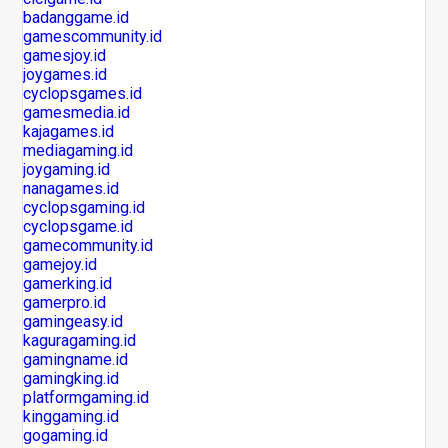
badanggame.id
gamescommunity.id
gamesjoy.id
joygames.id
cyclopsgames.id
gamesmedia.id
kajagames.id
mediagaming.id
joygaming.id
nanagames.id
cyclopsgaming.id
cyclopsgame.id
gamecommunity.id
gamejoy.id
gamerking.id
gamerpro.id
gamingeasy.id
kaguragaming.id
gamingname.id
gamingking.id
platformgaming.id
kinggaming.id
gogaming.id