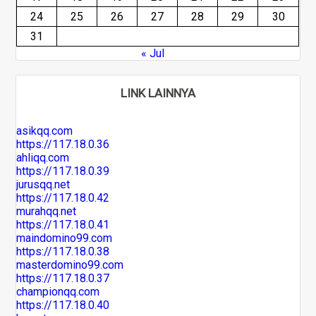
24
25
26
27
28
29
30
31
« Jul
LINK LAINNYA
asikqq.com
https://117.18.0.36
ahliqq.com
https://117.18.0.39
jurusqq.net
https://117.18.0.42
murahqq.net
https://117.18.0.41
maindomino99.com
https://117.18.0.38
masterdomino99.com
https://117.18.0.37
championqq.com
https://117.18.0.40