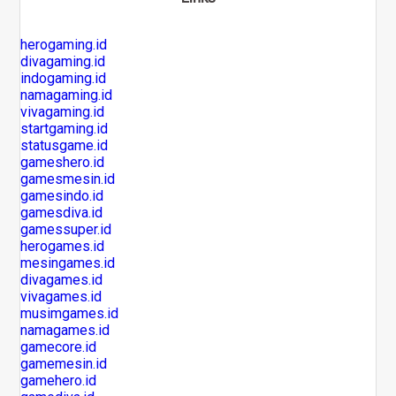
herogaming.id
divagaming.id
indogaming.id
namagaming.id
vivagaming.id
startgaming.id
statusgame.id
gameshero.id
gamesmesin.id
gamesindo.id
gamesdiva.id
gamessuper.id
herogames.id
mesingames.id
divagames.id
vivagames.id
musimgames.id
namagames.id
gamecore.id
gamemesin.id
gamehero.id