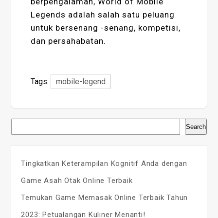
berpengalaman, World of Mobile
Legends adalah salah satu peluang
untuk bersenang -senang, kompetisi,
dan persahabatan.
Tags:
mobile-legend
Search
Tingkatkan Keterampilan Kognitif Anda dengan
Game Asah Otak Online Terbaik
Temukan Game Memasak Online Terbaik Tahun
2023: Petualangan Kuliner Menanti!