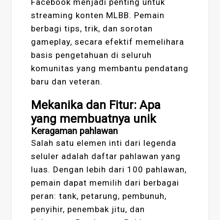
Facebook menjadi penting untuk
streaming konten MLBB. Pemain
berbagi tips, trik, dan sorotan
gameplay, secara efektif memelihara
basis pengetahuan di seluruh
komunitas yang membantu pendatang
baru dan veteran.
Mekanika dan Fitur: Apa
yang membuatnya unik
Keragaman pahlawan
Salah satu elemen inti dari legenda
seluler adalah daftar pahlawan yang
luas. Dengan lebih dari 100 pahlawan,
pemain dapat memilih dari berbagai
peran: tank, petarung, pembunuh,
penyihir, penembak jitu, dan