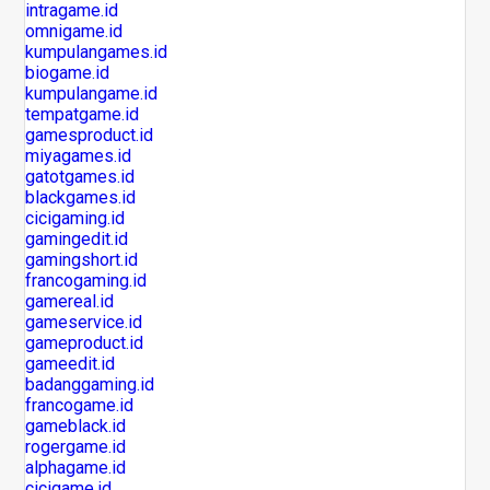
intragame.id
omnigame.id
kumpulangames.id
biogame.id
kumpulangame.id
tempatgame.id
gamesproduct.id
miyagames.id
gatotgames.id
blackgames.id
cicigaming.id
gamingedit.id
gamingshort.id
francogaming.id
gamereal.id
gameservice.id
gameproduct.id
gameedit.id
badanggaming.id
francogame.id
gameblack.id
rogergame.id
alphagame.id
cicigame.id