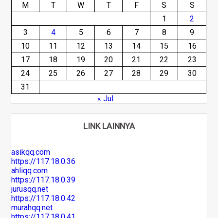
M
T
W
T
F
S
S
1
2
3
4
5
6
7
8
9
10
11
12
13
14
15
16
17
18
19
20
21
22
23
24
25
26
27
28
29
30
31
« Jul
LINK LAINNYA
asikqq.com
https://117.18.0.36
ahliqq.com
https://117.18.0.39
jurusqq.net
https://117.18.0.42
murahqq.net
https://117.18.0.41