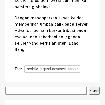
seluler terus berinovasi dan memikat
pemirsa globalnya.
Dengan mendapatkan akses ke dan
memberikan umpan balik pada server
Advance, pemain berkontribusi pada
evolusi dan keberhasilan legenda
seluler yang berkelanjutan: Bang
Bang.
Tags:
mobile-legend-advance-server
Search