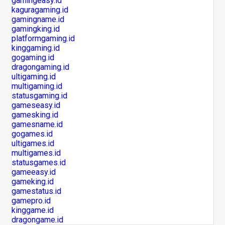
gamingeasy.id
kaguragaming.id
gamingname.id
gamingking.id
platformgaming.id
kinggaming.id
gogaming.id
dragongaming.id
ultigaming.id
multigaming.id
statusgaming.id
gameseasy.id
gamesking.id
gamesname.id
gogames.id
ultigames.id
multigames.id
statusgames.id
gameeasy.id
gameking.id
gamestatus.id
gamepro.id
kinggame.id
dragongame.id