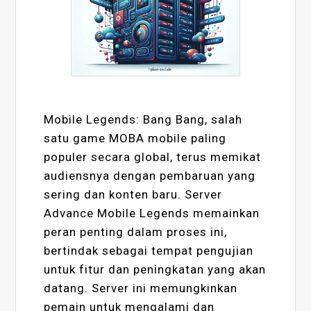
Mobile Legends: Bang Bang, salah
satu game MOBA mobile paling
populer secara global, terus memikat
audiensnya dengan pembaruan yang
sering dan konten baru. Server
Advance Mobile Legends memainkan
peran penting dalam proses ini,
bertindak sebagai tempat pengujian
untuk fitur dan peningkatan yang akan
datang. Server ini memungkinkan
pemain untuk mengalami dan