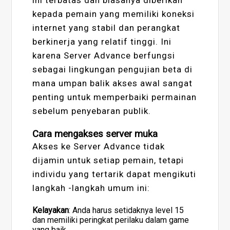
ini terbatas dan biasanya diberikan
kepada pemain yang memiliki koneksi
internet yang stabil dan perangkat
berkinerja yang relatif tinggi. Ini
karena Server Advance berfungsi
sebagai lingkungan pengujian beta di
mana umpan balik akses awal sangat
penting untuk memperbaiki permainan
sebelum penyebaran publik.
Cara mengakses server muka
Akses ke Server Advance tidak
dijamin untuk setiap pemain, tetapi
individu yang tertarik dapat mengikuti
langkah -langkah umum ini:
Kelayakan
: Anda harus setidaknya level 15
dan memiliki peringkat perilaku dalam game
yang baik.