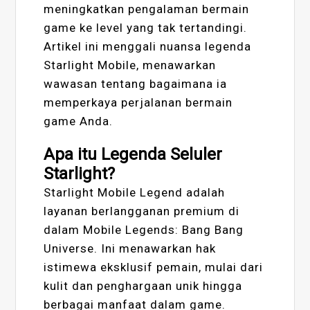
meningkatkan pengalaman bermain
game ke level yang tak tertandingi.
Artikel ini menggali nuansa legenda
Starlight Mobile, menawarkan
wawasan tentang bagaimana ia
memperkaya perjalanan bermain
game Anda.
Apa itu Legenda Seluler
Starlight?
Starlight Mobile Legend adalah
layanan berlangganan premium di
dalam Mobile Legends: Bang Bang
Universe. Ini menawarkan hak
istimewa eksklusif pemain, mulai dari
kulit dan penghargaan unik hingga
berbagai manfaat dalam game.