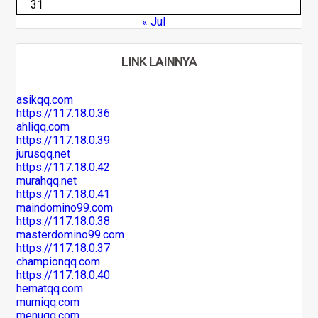
31
« Jul
LINK LAINNYA
asikqq.com
https://117.18.0.36
ahliqq.com
https://117.18.0.39
jurusqq.net
https://117.18.0.42
murahqq.net
https://117.18.0.41
maindomino99.com
https://117.18.0.38
masterdomino99.com
https://117.18.0.37
championqq.com
https://117.18.0.40
hematqq.com
murniqq.com
menuqq.com