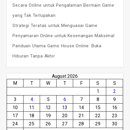
Secara Online untuk Pengalaman Bermain Game
yang Tak Terlupakan
Strategi Teratas untuk Menguasai Game
Penyamaran Online untuk Kesenangan Maksimal
Panduan Utama Game House Online: Buka
Hiburan Tanpa Akhir
August 2026
M
T
W
T
F
S
S
1
2
3
4
5
6
7
8
9
10
11
12
13
14
15
16
17
18
19
20
21
22
23
24
25
26
27
28
29
30