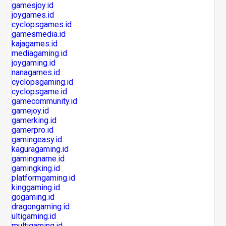
gamesjoy.id
joygames.id
cyclopsgames.id
gamesmedia.id
kajagames.id
mediagaming.id
joygaming.id
nanagames.id
cyclopsgaming.id
cyclopsgame.id
gamecommunity.id
gamejoy.id
gamerking.id
gamerpro.id
gamingeasy.id
kaguragaming.id
gamingname.id
gamingking.id
platformgaming.id
kinggaming.id
gogaming.id
dragongaming.id
ultigaming.id
multigaming.id