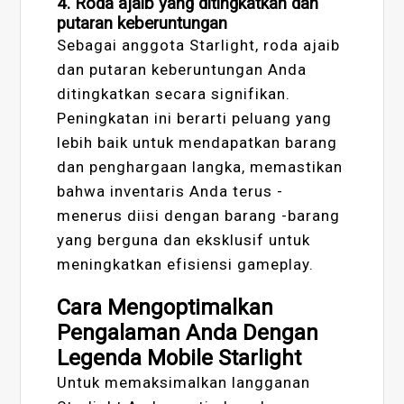
4.
Roda ajaib yang ditingkatkan dan
putaran keberuntungan
Sebagai anggota Starlight, roda ajaib
dan putaran keberuntungan Anda
ditingkatkan secara signifikan.
Peningkatan ini berarti peluang yang
lebih baik untuk mendapatkan barang
dan penghargaan langka, memastikan
bahwa inventaris Anda terus -
menerus diisi dengan barang -barang
yang berguna dan eksklusif untuk
meningkatkan efisiensi gameplay.
Cara Mengoptimalkan
Pengalaman Anda Dengan
Legenda Mobile Starlight
Untuk memaksimalkan langganan