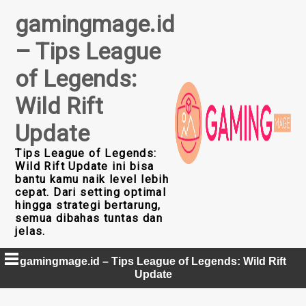
Skip
gamingmage.id
to
content
– Tips League
of Legends:
Wild Rift
Update
Tips League of Legends:
Wild Rift Update ini bisa
bantu kamu naik level lebih
cepat. Dari setting optimal
hingga strategi bertarung,
semua dibahas tuntas dan
jelas.
gamingmage.id – Tips League of Legends: Wild Rift
Update