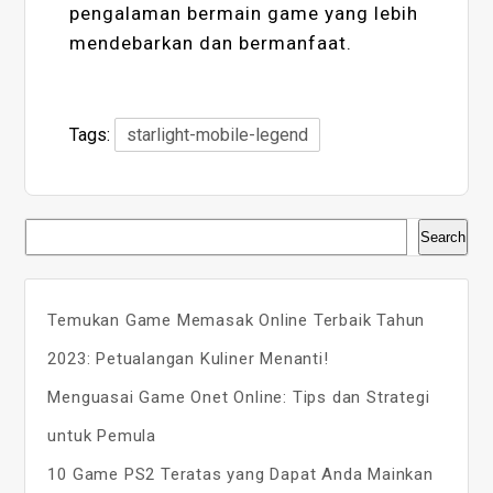
pengalaman bermain game yang lebih
mendebarkan dan bermanfaat.
Tags:
starlight-mobile-legend
Search
Temukan Game Memasak Online Terbaik Tahun
2023: Petualangan Kuliner Menanti!
Menguasai Game Onet Online: Tips dan Strategi
untuk Pemula
10 Game PS2 Teratas yang Dapat Anda Mainkan