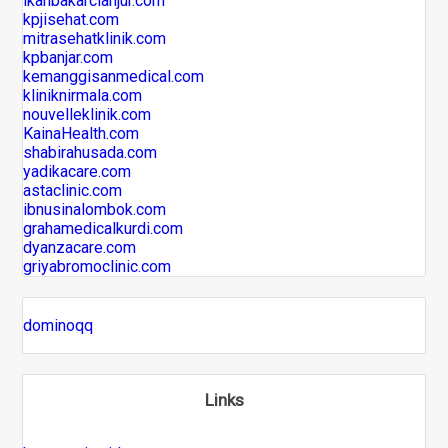
ikanbakarcianjur.com
kpjisehat.com
mitrasehatklinik.com
kpbanjar.com
kemanggisanmedical.com
kliniknirmala.com
nouvelleklinik.com
KainaHealth.com
shabirahusada.com
yadikacare.com
astaclinic.com
ibnusinalombok.com
grahamedicalkurdi.com
dyanzacare.com
griyabromoclinic.com
dominoqq
Links