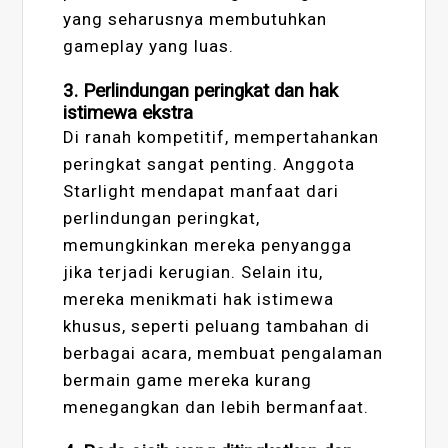
yang seharusnya membutuhkan
gameplay yang luas.
3.
Perlindungan peringkat dan hak
istimewa ekstra
Di ranah kompetitif, mempertahankan
peringkat sangat penting. Anggota
Starlight mendapat manfaat dari
perlindungan peringkat,
memungkinkan mereka penyangga
jika terjadi kerugian. Selain itu,
mereka menikmati hak istimewa
khusus, seperti peluang tambahan di
berbagai acara, membuat pengalaman
bermain game mereka kurang
menegangkan dan lebih bermanfaat.