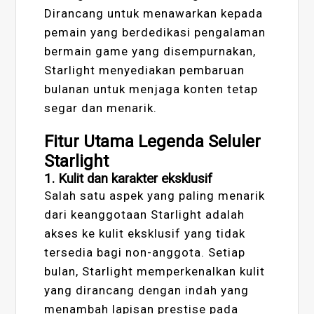
Dirancang untuk menawarkan kepada
pemain yang berdedikasi pengalaman
bermain game yang disempurnakan,
Starlight menyediakan pembaruan
bulanan untuk menjaga konten tetap
segar dan menarik.
Fitur Utama Legenda Seluler
Starlight
1.
Kulit dan karakter eksklusif
Salah satu aspek yang paling menarik
dari keanggotaan Starlight adalah
akses ke kulit eksklusif yang tidak
tersedia bagi non-anggota. Setiap
bulan, Starlight memperkenalkan kulit
yang dirancang dengan indah yang
menambah lapisan prestise pada