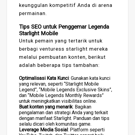
keunggulan kompetitif Anda di arena
permainan.
Tips SEO untuk Penggemar Legenda
Starlight Mobile
Untuk pemain yang tertarik untuk
berbagi venturess starlight mereka
melalui pembuatan konten, berikut
adalah beberapa tips tambahan:
Optimalisasi Kata Kunci
: Gunakan kata kunci
yang relevan, seperti “Starlight Mobile
Legend”, “Mobile Legends Exclusive Skins”,
dan “Mobile Legends Monthly Rewards”
untuk meningkatkan visibilitas online.
Buat konten yang menarik
: Bagikan
pengalaman dan strategi Anda yang terkait
dengan manfaat Starlight. Panduan dan tips
selalu dicari oleh komunitas game.
Leverage Media Sosial
: Platform seperti