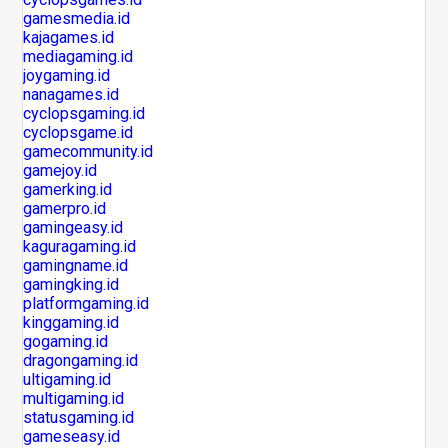
gamesmedia.id
kajagames.id
mediagaming.id
joygaming.id
nanagames.id
cyclopsgaming.id
cyclopsgame.id
gamecommunity.id
gamejoy.id
gamerking.id
gamerpro.id
gamingeasy.id
kaguragaming.id
gamingname.id
gamingking.id
platformgaming.id
kinggaming.id
gogaming.id
dragongaming.id
ultigaming.id
multigaming.id
statusgaming.id
gameseasy.id