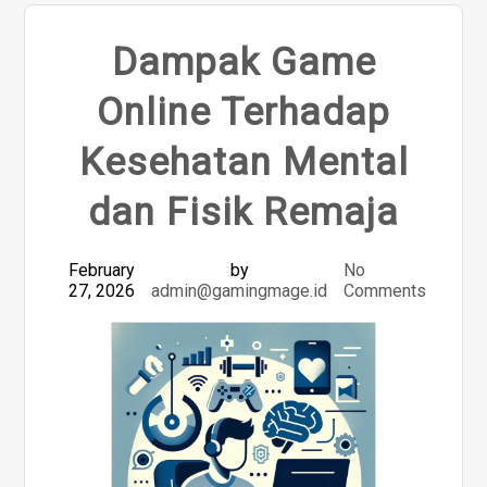
Dampak Game
Online Terhadap
Kesehatan Mental
dan Fisik Remaja
February
by
No
27, 2026
admin@gamingmage.id
Comments