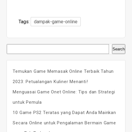
Tags:
dampak-game-online
Search
Temukan Game Memasak Online Terbaik Tahun
2023: Petualangan Kuliner Menanti!
Menguasai Game Onet Online: Tips dan Strategi
untuk Pemula
10 Game PS2 Teratas yang Dapat Anda Mainkan
Secara Online untuk Pengalaman Bermain Game