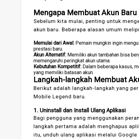
Mengapa Membuat Akun Baru d
Sebelum kita mulai, penting untuk men
akun baru. Beberapa alasan umum melipu
Memulai dari Awal:
Pemain mungkin ingin mengula
prestasi baru.
Akun Alternatif:
Memiliki akun tambahan bisa berg
memengaruhi peringkat akun utama.
Kebutuhan Kompetitif:
Dalam beberapa kasus, mem
yang memiliki batasan akun.
Langkah-langkah Membuat Aku
Berikut adalah langkah-langkah yang per
Mobile Legend baru.
1.
Uninstall dan Install Ulang Aplikasi
Bagi pengguna yang menggunakan peran
langkah pertama adalah menghapus aplik
itu, unduh ulang aplikasi melalui Google