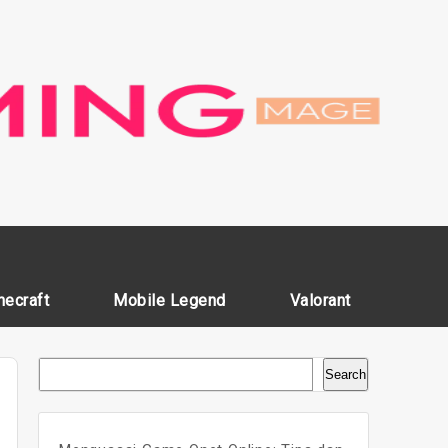
necraft
Mobile Legend
Valorant
Search