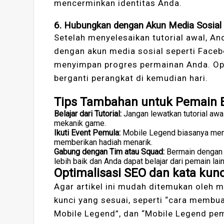
mencerminkan identitas Anda.
6.
Hubungkan dengan Akun Media Sosial
Setelah menyelesaikan tutorial awal, A
dengan akun media sosial seperti Faceb
menyimpan progres permainan Anda. Ops
berganti perangkat di kemudian hari.
Tips Tambahan untuk Pemain 
Belajar dari Tutorial:
Jangan lewatkan tutorial aw
mekanik game.
Ikuti Event Pemula:
Mobile Legend biasanya mena
memberikan hadiah menarik.
Gabung dengan Tim atau Squad:
Bermain dengan 
lebih baik dan Anda dapat belajar dari pemain lain
Optimalisasi SEO dan kata kun
Agar artikel ini mudah ditemukan oleh 
kunci yang sesuai, seperti “cara membu
Mobile Legend”, dan “Mobile Legend pem