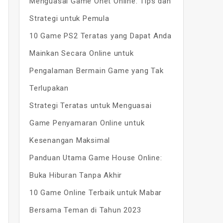
Menguasai Game Onet Online: Tips dan
Strategi untuk Pemula
10 Game PS2 Teratas yang Dapat Anda
Mainkan Secara Online untuk
Pengalaman Bermain Game yang Tak
Terlupakan
Strategi Teratas untuk Menguasai
Game Penyamaran Online untuk
Kesenangan Maksimal
Panduan Utama Game House Online:
Buka Hiburan Tanpa Akhir
10 Game Online Terbaik untuk Mabar
Bersama Teman di Tahun 2023