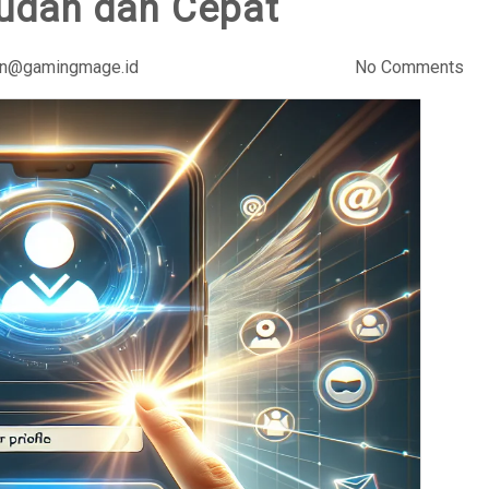
udah dan Cepat
n@gamingmage.id
No Comments