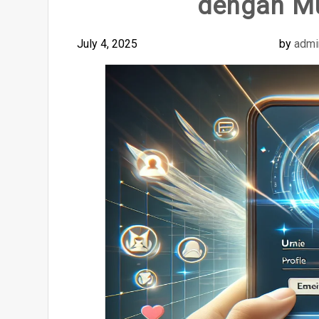
dengan M
July 4, 2025
by
admi