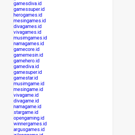
gamesdiva.id
gamessuper.id
herogames.id
mesingames.id
divagames.id
vivagames.id
musimgames.id
namagames.id
gamecore.id
gamemesin.id
gamehero.id
gamediva.id
gamesuper.id
gamestar.id
musimgame.id
mesingame.id
vivagame.id
divagame.id
namagame.id
stargame.id
opengaming.id
winnergames.id
argusgames.id