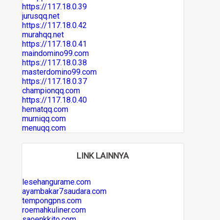
https://117.18.0.39
jurusqq.net
https://117.18.0.42
murahqq.net
https://117.18.0.41
maindomino99.com
https://117.18.0.38
masterdomino99.com
https://117.18.0.37
championqq.com
https://117.18.0.40
hematqq.com
murniqq.com
menuqq.com
LINK LAINNYA
lesehangurame.com
ayambakar7saudara.com
tempongpns.com
roemahkuliner.com
saoenkkito.com