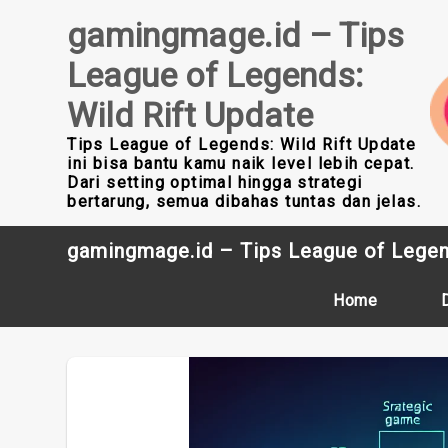
Skip
gamingmage.id – Tips
to
content
League of Legends:
Wild Rift Update
Tips League of Legends: Wild Rift Update
ini bisa bantu kamu naik level lebih cepat.
Dari setting optimal hingga strategi
bertarung, semua dibahas tuntas dan jelas.
gamingmage.id – Tips League of Legend
Home