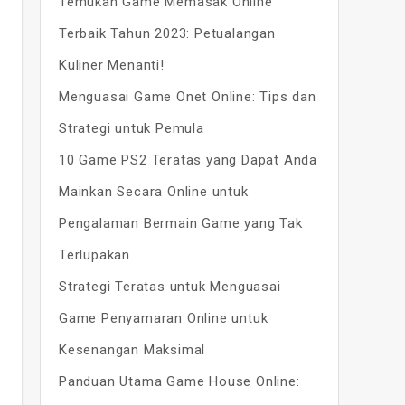
Temukan Game Memasak Online
Terbaik Tahun 2023: Petualangan
Kuliner Menanti!
Menguasai Game Onet Online: Tips dan
Strategi untuk Pemula
10 Game PS2 Teratas yang Dapat Anda
Mainkan Secara Online untuk
Pengalaman Bermain Game yang Tak
Terlupakan
Strategi Teratas untuk Menguasai
Game Penyamaran Online untuk
Kesenangan Maksimal
Panduan Utama Game House Online: