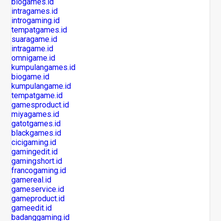
biogames.id
intragames.id
introgaming.id
tempatgames.id
suaragame.id
intragame.id
omnigame.id
kumpulangames.id
biogame.id
kumpulangame.id
tempatgame.id
gamesproduct.id
miyagames.id
gatotgames.id
blackgames.id
cicigaming.id
gamingedit.id
gamingshort.id
francogaming.id
gamereal.id
gameservice.id
gameproduct.id
gameedit.id
badanggaming.id