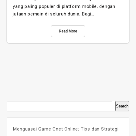
yang paling populer di platform mobile, dengan
jutaan pemain di seluruh dunia. Bagi…
Read More
Search
Menguasai Game Onet Online: Tips dan Strategi