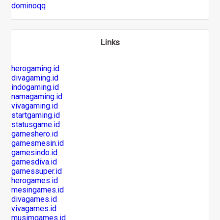
dominoqq
Links
herogaming.id
divagaming.id
indogaming.id
namagaming.id
vivagaming.id
startgaming.id
statusgame.id
gameshero.id
gamesmesin.id
gamesindo.id
gamesdiva.id
gamessuper.id
herogames.id
mesingames.id
divagames.id
vivagames.id
musimgames.id