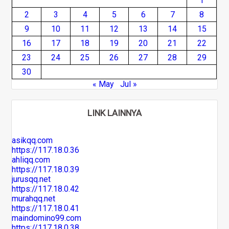
1
2
3
4
5
6
7
8
9
10
11
12
13
14
15
16
17
18
19
20
21
22
23
24
25
26
27
28
29
30
« May
Jul »
LINK LAINNYA
asikqq.com
https://117.18.0.36
ahliqq.com
https://117.18.0.39
jurusqq.net
https://117.18.0.42
murahqq.net
https://117.18.0.41
maindomino99.com
https://117.18.0.38