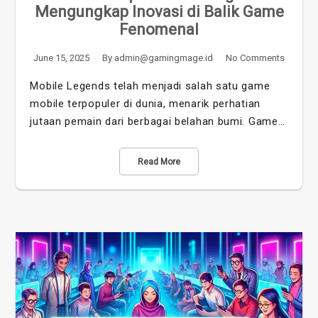
Mengungkap Inovasi di Balik Game
Fenomenal
June 15, 2025
By
admin@gamingmage.id
No Comments
Mobile Legends telah menjadi salah satu game
mobile terpopuler di dunia, menarik perhatian
jutaan pemain dari berbagai belahan bumi. Game…
Read More