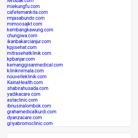
Mrobak.com
miekungfu.com
cafetemankita.com
rmjasabundo.com
mimoosajkt.com
kembangkawung.com
chungiwa.com
ikanbakarcianjur.com
kpjisehat.com
mitrasehatklinik.com
kpbanjar.com
kemanggisanmedical.com
kliniknirmala.com
nouvelleklinik.com
KainaHealth.com
shabirahusada.com
yadikacare.com
astaclinic.com
ibnusinalombok.com
grahamedicalkurdi.com
dyanzacare.com
griyabromoclinic.com