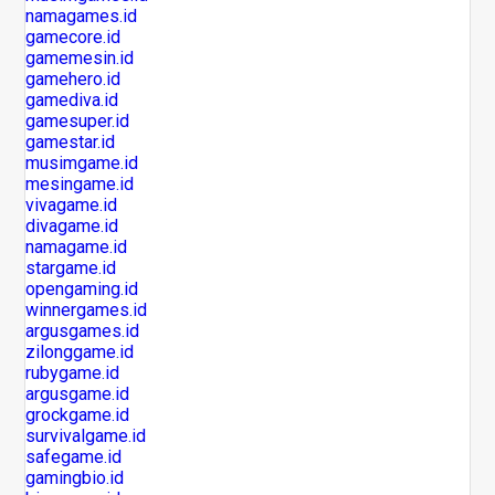
namagames.id
gamecore.id
gamemesin.id
gamehero.id
gamediva.id
gamesuper.id
gamestar.id
musimgame.id
mesingame.id
vivagame.id
divagame.id
namagame.id
stargame.id
opengaming.id
winnergames.id
argusgames.id
zilonggame.id
rubygame.id
argusgame.id
grockgame.id
survivalgame.id
safegame.id
gamingbio.id