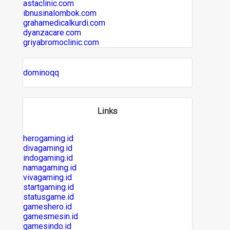
astaclinic.com
ibnusinalombok.com
grahamedicalkurdi.com
dyanzacare.com
griyabromoclinic.com
dominoqq
Links
herogaming.id
divagaming.id
indogaming.id
namagaming.id
vivagaming.id
startgaming.id
statusgame.id
gameshero.id
gamesmesin.id
gamesindo.id