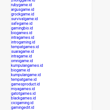
zilonggame.id
rubygame.id
argusgame.id
grockgame.id
survivalgame.id
safegame.id
gamingbio.id
biogames.id
intragames.id
introgaming.id
tempatgames.id
suaragame.id
intragame.id
omnigame.id
kumpulangames.id
biogame.id
kumpulangame.id
tempatgame.id
gamesproduct.id
miyagames.id
gatotgames.id
blackgames.id
cicigaming.id
gamingedit.id