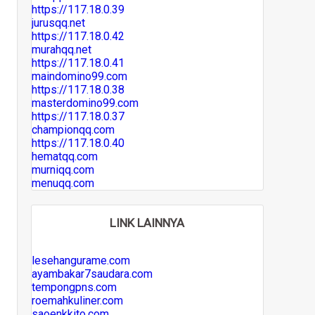
https://117.18.0.39
jurusqq.net
https://117.18.0.42
murahqq.net
https://117.18.0.41
maindomino99.com
https://117.18.0.38
masterdomino99.com
https://117.18.0.37
championqq.com
https://117.18.0.40
hematqq.com
murniqq.com
menuqq.com
LINK LAINNYA
lesehangurame.com
ayambakar7saudara.com
tempongpns.com
roemahkuliner.com
saoenkkito.com