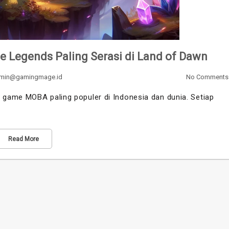
 Legends Paling Serasi di Land of Dawn
min@gamingmage.id
No Comments
game MOBA paling populer di Indonesia dan dunia. Setiap
Read More