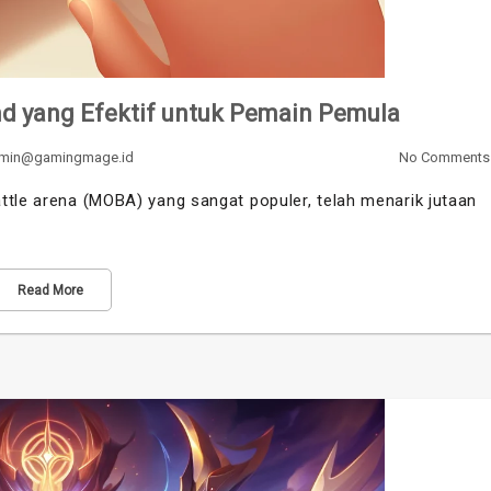
nd yang Efektif untuk Pemain Pemula
min@gamingmage.id
No Comments
ttle arena (MOBA) yang sangat populer, telah menarik jutaan
Read More