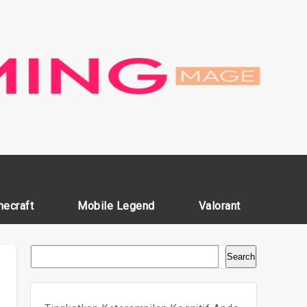
necraft
Mobile Legend
Valorant
Search