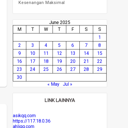
Kesenangan Maksimal
June 2025
M
T
W
T
F
S
S
1
2
3
4
5
6
7
8
9
10
11
12
13
14
15
16
17
18
19
20
21
22
23
24
25
26
27
28
29
30
« May
Jul »
LINK LAINNYA
asikqq.com
https://117.18.0.36
ahliqq.com