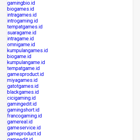
gamingbio.id
biogames.id
intragames.id
introgaming.id
tempatgames.id
suaragame.id
intragame.id
omnigame.id
kumpulangames.id
biogame.id
kumpulangame.id
tempatgame.id
gamesproduct.id
miyagames.id
gatotgames.id
blackgames.id
cicigaming.id
gamingedit.id
gamingshort.id
francogaming.id
gamereal.id
gameservice.id
gameproduct.id
gameedit.id