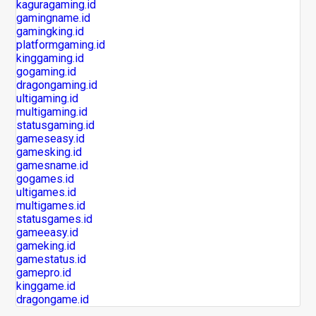
kaguragaming.id
gamingname.id
gamingking.id
platformgaming.id
kinggaming.id
gogaming.id
dragongaming.id
ultigaming.id
multigaming.id
statusgaming.id
gameseasy.id
gamesking.id
gamesname.id
gogames.id
ultigames.id
multigames.id
statusgames.id
gameeasy.id
gameking.id
gamestatus.id
gamepro.id
kinggame.id
dragongame.id