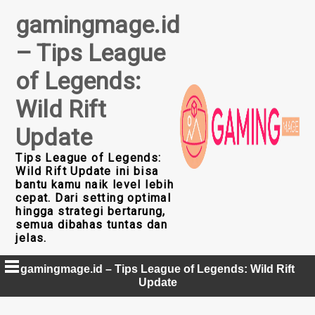
Skip
gamingmage.id
to
content
– Tips League
of Legends:
Wild Rift
Update
Tips League of Legends:
Wild Rift Update ini bisa
bantu kamu naik level lebih
cepat. Dari setting optimal
hingga strategi bertarung,
semua dibahas tuntas dan
jelas.
gamingmage.id – Tips League of Legends: Wild Rift
Update