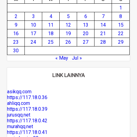
1
2
3
4
5
6
7
8
9
10
11
12
13
14
15
16
17
18
19
20
21
22
23
24
25
26
27
28
29
30
« May
Jul »
LINK LAINNYA
asikqq.com
https://117.18.0.36
ahliqq.com
https://117.18.0.39
jurusqq.net
https://117.18.0.42
murahqq.net
https://117.18.0.41