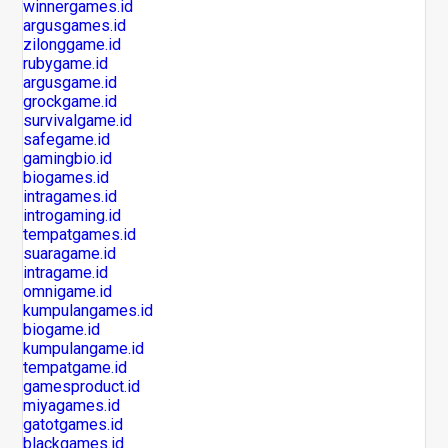
winnergames.id
argusgames.id
zilonggame.id
rubygame.id
argusgame.id
grockgame.id
survivalgame.id
safegame.id
gamingbio.id
biogames.id
intragames.id
introgaming.id
tempatgames.id
suaragame.id
intragame.id
omnigame.id
kumpulangames.id
biogame.id
kumpulangame.id
tempatgame.id
gamesproduct.id
miyagames.id
gatotgames.id
blackgames.id