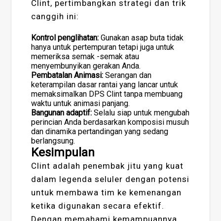
Clint, pertimbangkan strategi dan trik
canggih ini:
Kontrol penglihatan:
Gunakan asap buta tidak
hanya untuk pertempuran tetapi juga untuk
memeriksa semak -semak atau
menyembunyikan gerakan Anda.
Pembatalan Animasi:
Serangan dan
keterampilan dasar rantai yang lancar untuk
memaksimalkan DPS Clint tanpa membuang
waktu untuk animasi panjang.
Bangunan adaptif:
Selalu siap untuk mengubah
perincian Anda berdasarkan komposisi musuh
dan dinamika pertandingan yang sedang
berlangsung.
Kesimpulan
Clint adalah penembak jitu yang kuat
dalam legenda seluler dengan potensi
untuk membawa tim ke kemenangan
ketika digunakan secara efektif.
Dengan memahami kemampuannya,