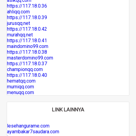
asikqq.com
https://117.18.0.36
ahliqq.com
https://117.18.0.39
jurusqq.net
https://117.18.0.42
murahqq.net
https://117.18.0.41
maindomino99.com
https://117.18.0.38
masterdomino99.com
https://117.18.0.37
championqq.com
https://117.18.0.40
hematqq.com
murniqq.com
menuqq.com
LINK LAINNYA
lesehangurame.com
ayambakar7saudara.com