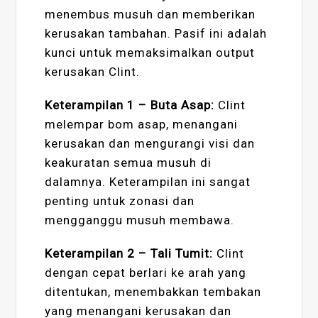
menembus musuh dan memberikan
kerusakan tambahan. Pasif ini adalah
kunci untuk memaksimalkan output
kerusakan Clint.
Keterampilan 1 – Buta Asap:
Clint
melempar bom asap, menangani
kerusakan dan mengurangi visi dan
keakuratan semua musuh di
dalamnya. Keterampilan ini sangat
penting untuk zonasi dan
mengganggu musuh membawa.
Keterampilan 2 – Tali Tumit:
Clint
dengan cepat berlari ke arah yang
ditentukan, menembakkan tembakan
yang menangani kerusakan dan