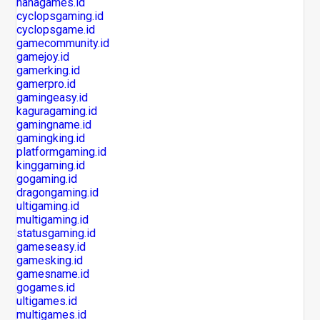
nanagames.id
cyclopsgaming.id
cyclopsgame.id
gamecommunity.id
gamejoy.id
gamerking.id
gamerpro.id
gamingeasy.id
kaguragaming.id
gamingname.id
gamingking.id
platformgaming.id
kinggaming.id
gogaming.id
dragongaming.id
ultigaming.id
multigaming.id
statusgaming.id
gameseasy.id
gamesking.id
gamesname.id
gogames.id
ultigames.id
multigames.id