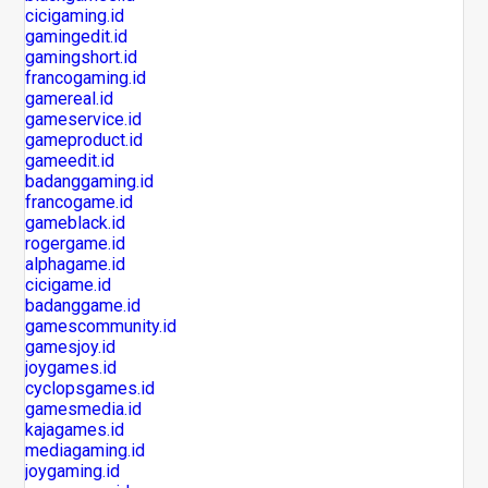
cicigaming.id
gamingedit.id
gamingshort.id
francogaming.id
gamereal.id
gameservice.id
gameproduct.id
gameedit.id
badanggaming.id
francogame.id
gameblack.id
rogergame.id
alphagame.id
cicigame.id
badanggame.id
gamescommunity.id
gamesjoy.id
joygames.id
cyclopsgames.id
gamesmedia.id
kajagames.id
mediagaming.id
joygaming.id