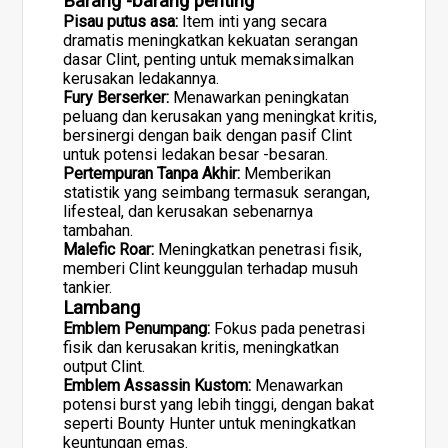
Barang -barang penting
Pisau putus asa:
Item inti yang secara
dramatis meningkatkan kekuatan serangan
dasar Clint, penting untuk memaksimalkan
kerusakan ledakannya.
Fury Berserker:
Menawarkan peningkatan
peluang dan kerusakan yang meningkat kritis,
bersinergi dengan baik dengan pasif Clint
untuk potensi ledakan besar -besaran.
Pertempuran Tanpa Akhir:
Memberikan
statistik yang seimbang termasuk serangan,
lifesteal, dan kerusakan sebenarnya
tambahan.
Malefic Roar:
Meningkatkan penetrasi fisik,
memberi Clint keunggulan terhadap musuh
tankier.
Lambang
Emblem Penumpang:
Fokus pada penetrasi
fisik dan kerusakan kritis, meningkatkan
output Clint.
Emblem Assassin Kustom:
Menawarkan
potensi burst yang lebih tinggi, dengan bakat
seperti Bounty Hunter untuk meningkatkan
keuntungan emas.