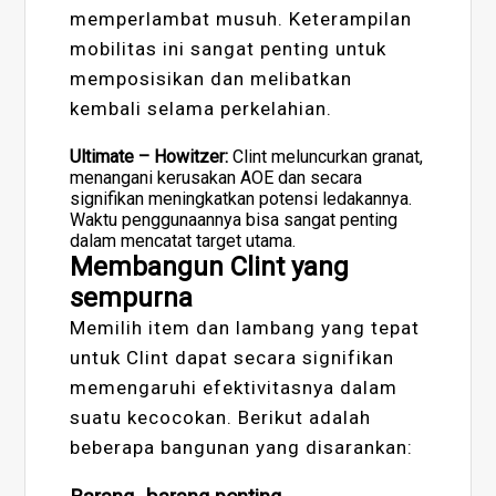
memperlambat musuh. Keterampilan
mobilitas ini sangat penting untuk
memposisikan dan melibatkan
kembali selama perkelahian.
Ultimate – Howitzer:
Clint meluncurkan granat,
menangani kerusakan AOE dan secara
signifikan meningkatkan potensi ledakannya.
Waktu penggunaannya bisa sangat penting
dalam mencatat target utama.
Membangun Clint yang
sempurna
Memilih item dan lambang yang tepat
untuk Clint dapat secara signifikan
memengaruhi efektivitasnya dalam
suatu kecocokan. Berikut adalah
beberapa bangunan yang disarankan: