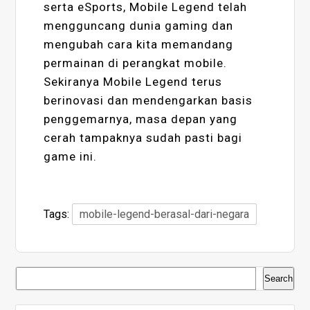
serta eSports, Mobile Legend telah
mengguncang dunia gaming dan
mengubah cara kita memandang
permainan di perangkat mobile.
Sekiranya Mobile Legend terus
berinovasi dan mendengarkan basis
penggemarnya, masa depan yang
cerah tampaknya sudah pasti bagi
game ini.
Tags:
mobile-legend-berasal-dari-negara
Search