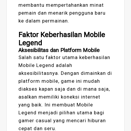
membantu mempertahankan minat
pemain dan menarik pengguna baru
ke dalam permainan.
Faktor Keberhasilan Mobile
Legend
Aksesibilitas dan Platform Mobile
Salah satu faktor utama keberhasilan
Mobile Legend adalah
aksesibilitasnya. Dengan dimainkan di
platform mobile, game ini mudah
diakses kapan saja dan di mana saja,
asalkan memiliki koneksi internet
yang baik. Ini membuat Mobile
Legend menjadi pilihan utama bagi
gamer casual yang mencari hiburan
cepat dan seru.