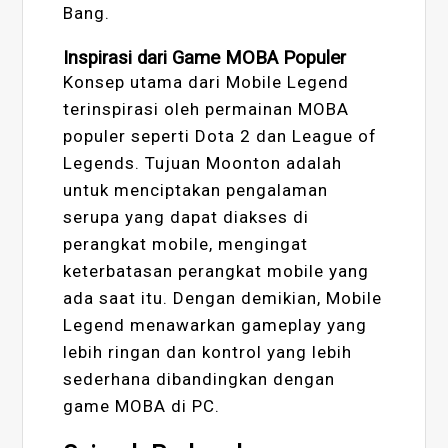
Bang.
Inspirasi dari Game MOBA Populer
Konsep utama dari Mobile Legend
terinspirasi oleh permainan MOBA
populer seperti Dota 2 dan League of
Legends. Tujuan Moonton adalah
untuk menciptakan pengalaman
serupa yang dapat diakses di
perangkat mobile, mengingat
keterbatasan perangkat mobile yang
ada saat itu. Dengan demikian, Mobile
Legend menawarkan gameplay yang
lebih ringan dan kontrol yang lebih
sederhana dibandingkan dengan
game MOBA di PC.