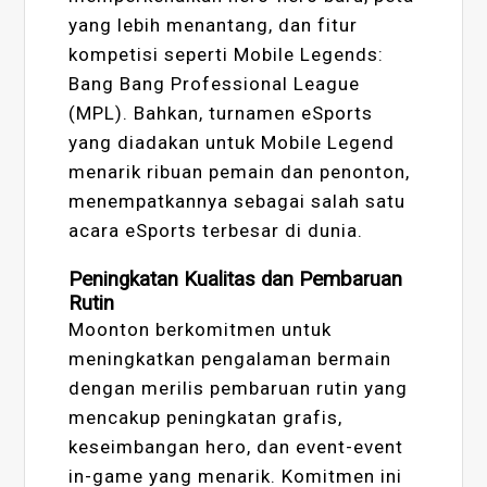
yang lebih menantang, dan fitur
kompetisi seperti Mobile Legends:
Bang Bang Professional League
(MPL). Bahkan, turnamen eSports
yang diadakan untuk Mobile Legend
menarik ribuan pemain dan penonton,
menempatkannya sebagai salah satu
acara eSports terbesar di dunia.
Peningkatan Kualitas dan Pembaruan
Rutin
Moonton berkomitmen untuk
meningkatkan pengalaman bermain
dengan merilis pembaruan rutin yang
mencakup peningkatan grafis,
keseimbangan hero, dan event-event
in-game yang menarik. Komitmen ini