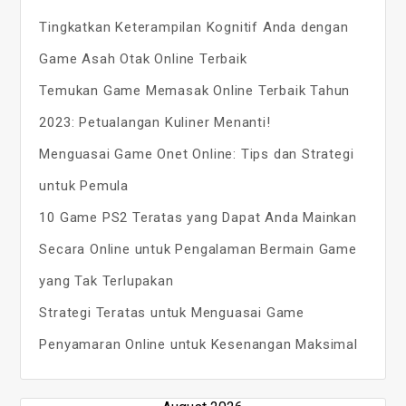
Tingkatkan Keterampilan Kognitif Anda dengan
Game Asah Otak Online Terbaik
Temukan Game Memasak Online Terbaik Tahun
2023: Petualangan Kuliner Menanti!
Menguasai Game Onet Online: Tips dan Strategi
untuk Pemula
10 Game PS2 Teratas yang Dapat Anda Mainkan
Secara Online untuk Pengalaman Bermain Game
yang Tak Terlupakan
Strategi Teratas untuk Menguasai Game
Penyamaran Online untuk Kesenangan Maksimal