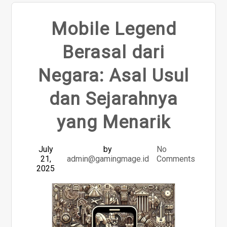
Mobile Legend
Berasal dari
Negara: Asal Usul
dan Sejarahnya
yang Menarik
July
by
No
21,
admin@gamingmage.id
Comments
2025