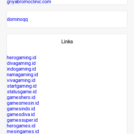
griyabromoclinic.com
dominoqq
Links
herogaming.id
divagaming.id
indogaming.id
namagaming.id
vivagaming.id
startgaming.id
statusgame.id
gameshero.id
gamesmesin.id
gamesindo.id
gamesdiva.id
gamessuper.id
herogames.id
mesingames.id