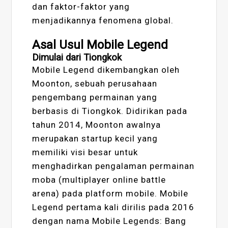
dan faktor-faktor yang
menjadikannya fenomena global.
Asal Usul Mobile Legend
Dimulai dari Tiongkok
Mobile Legend dikembangkan oleh
Moonton, sebuah perusahaan
pengembang permainan yang
berbasis di Tiongkok. Didirikan pada
tahun 2014, Moonton awalnya
merupakan startup kecil yang
memiliki visi besar untuk
menghadirkan pengalaman permainan
moba (multiplayer online battle
arena) pada platform mobile. Mobile
Legend pertama kali dirilis pada 2016
dengan nama Mobile Legends: Bang