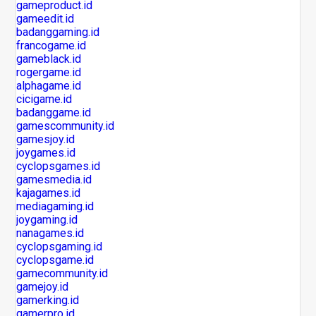
gameproduct.id
gameedit.id
badanggaming.id
francogame.id
gameblack.id
rogergame.id
alphagame.id
cicigame.id
badanggame.id
gamescommunity.id
gamesjoy.id
joygames.id
cyclopsgames.id
gamesmedia.id
kajagames.id
mediagaming.id
joygaming.id
nanagames.id
cyclopsgaming.id
cyclopsgame.id
gamecommunity.id
gamejoy.id
gamerking.id
gamerpro.id