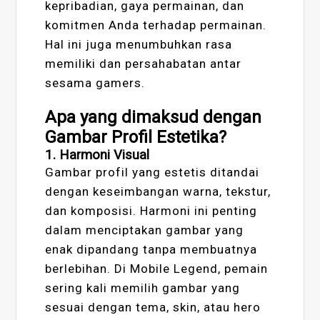
kepribadian, gaya permainan, dan
komitmen Anda terhadap permainan.
Hal ini juga menumbuhkan rasa
memiliki dan persahabatan antar
sesama gamers.
Apa yang dimaksud dengan
Gambar Profil Estetika?
1.
Harmoni Visual
Gambar profil yang estetis ditandai
dengan keseimbangan warna, tekstur,
dan komposisi. Harmoni ini penting
dalam menciptakan gambar yang
enak dipandang tanpa membuatnya
berlebihan. Di Mobile Legend, pemain
sering kali memilih gambar yang
sesuai dengan tema, skin, atau hero