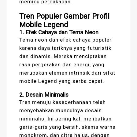
memicu percakapan.
Tren Populer Gambar Profil
Mobile Legend
1.
Efek Cahaya dan Tema Neon
Tema neon dan efek cahaya populer
karena daya tariknya yang futuristik
dan dinamis. Mereka menciptakan
rasa pergerakan dan energi, yang
merupakan elemen intrinsik dari sifat
mobile Legend yang serba cepat.
2.
Desain Minimalis
Tren menuju kesederhanaan telah
menyebabkan munculnya desain
minimalis. Ini sering kali melibatkan
garis-garis yang bersih, skema warna
monokrom, dan citra halus, dengan