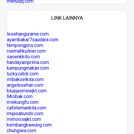
menuqq.com
LINK LAINNYA
lesehangurame.com
ayambakar7saudara.com
tempongpns.com
roemahkuliner.com
saoenkkito.com
handayaniprima.com
kampungmakan.com
luckycatck.com
rmbakoelkita.com
angelesehan.com
bluejasminejkt.com
Mrobak.com
miekungfu.com
cafetemankita.com
rmjasabundo.com
mimoosajkt.com
kembangkawung.com
chungiwa.com