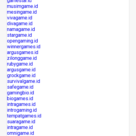
gamestar.id
musimgame.id
mesingame.id
vivagame.id
divagame.id
namagame.id
stargame.id
opengaming.id
winnergames.id
argusgames.id
zilonggame.id
rubygame.id
argusgame.id
grockgame.id
survivalgame.id
safegame.id
gamingbio.id
biogames.id
intragames.id
introgaming.id
tempatgames.id
suaragame.id
intragame.id
omnigame.id