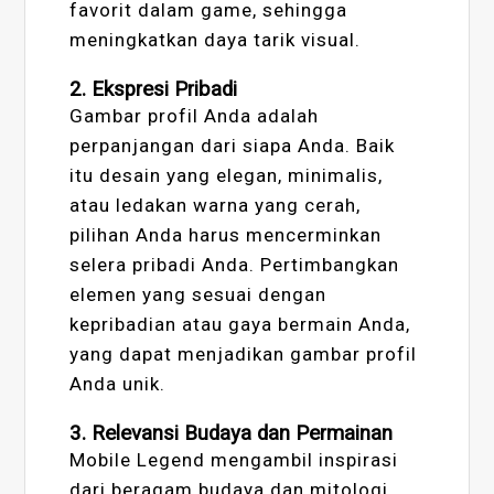
favorit dalam game, sehingga
meningkatkan daya tarik visual.
2.
Ekspresi Pribadi
Gambar profil Anda adalah
perpanjangan dari siapa Anda. Baik
itu desain yang elegan, minimalis,
atau ledakan warna yang cerah,
pilihan Anda harus mencerminkan
selera pribadi Anda. Pertimbangkan
elemen yang sesuai dengan
kepribadian atau gaya bermain Anda,
yang dapat menjadikan gambar profil
Anda unik.
3.
Relevansi Budaya dan Permainan
Mobile Legend mengambil inspirasi
dari beragam budaya dan mitologi.