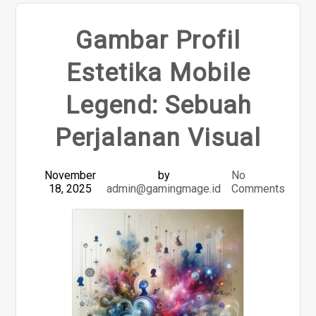
Gambar Profil
Estetika Mobile
Legend: Sebuah
Perjalanan Visual
November
by
No
18, 2025
admin@gamingmage.id
Comments