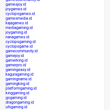
gamesjoy.id
joygames.id
cyclopsgames.id
gamesmedia.id
kajagames.id
mediagaming.id
joygaming.id
nanagames.id
cyclopsgaming.id
cyclopsgame.id
gamecommunity.id
gamejoy.id
gamerking.id
gamerpro.id
gamingeasy.id
kaguragaming.id
gamingname.id
gamingking.id
platformgaming.id
kinggaming.id
gogaming.id
dragongaming.id
ultigaming.id