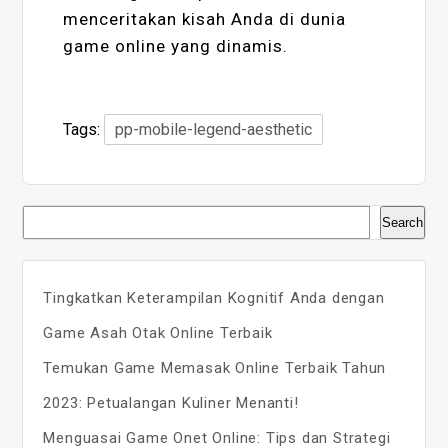
menceritakan kisah Anda di dunia
game online yang dinamis.
Tags:
pp-mobile-legend-aesthetic
Search
Tingkatkan Keterampilan Kognitif Anda dengan
Game Asah Otak Online Terbaik
Temukan Game Memasak Online Terbaik Tahun
2023: Petualangan Kuliner Menanti!
Menguasai Game Onet Online: Tips dan Strategi