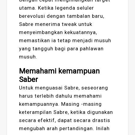
utama. Ketika legenda seluler
berevolusi dengan tambalan baru,
Sabre menerima tweak untuk
menyeimbangkan kekuatannya,
memastikan ia tetap menjadi musuh
yang tangguh bagi para pahlawan
musuh.
Memahami kemampuan
Saber
Untuk menguasai Sabre, seseorang
harus terlebih dahulu memahami
kemampuannya. Masing -masing
keterampilan Sabre, ketika digunakan
secara efektif, dapat secara drastis
mengubah arah pertandingan. Inilah