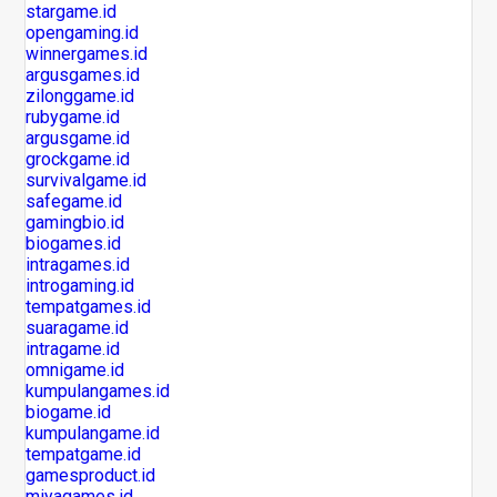
stargame.id
opengaming.id
winnergames.id
argusgames.id
zilonggame.id
rubygame.id
argusgame.id
grockgame.id
survivalgame.id
safegame.id
gamingbio.id
biogames.id
intragames.id
introgaming.id
tempatgames.id
suaragame.id
intragame.id
omnigame.id
kumpulangames.id
biogame.id
kumpulangame.id
tempatgame.id
gamesproduct.id
miyagames.id