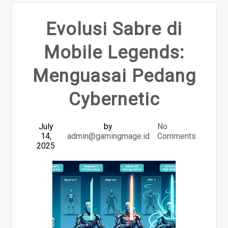
Evolusi Sabre di
Mobile Legends:
Menguasai Pedang
Cybernetic
July
by
No
14,
admin@gamingmage.id
Comments
2025