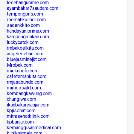
lesehangurame.com
ayambakar7saudara.com
tempongpns.com
roemahkuliner.com
saoenkkito.com
handayaniprima.com
kampungmakan.com
luckycatck.com
rmbakoelkita.com
angelesehan.com
bluejasminejkt.com
Mrobak.com
miekungfu.com
cafetemankita.com
rmjasabundo.com
mimoosajkt.com
kembangkawung.com
chungiwa.com
ikanbakarcianjur.com
kpjisehat.com
mitrasehatklinik.com
kpbanjar.com
kemanggisanmedical.com
kliniknirmala.com