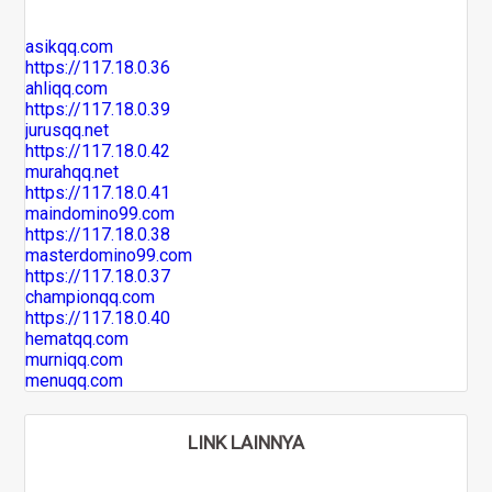
asikqq.com
https://117.18.0.36
ahliqq.com
https://117.18.0.39
jurusqq.net
https://117.18.0.42
murahqq.net
https://117.18.0.41
maindomino99.com
https://117.18.0.38
masterdomino99.com
https://117.18.0.37
championqq.com
https://117.18.0.40
hematqq.com
murniqq.com
menuqq.com
LINK LAINNYA