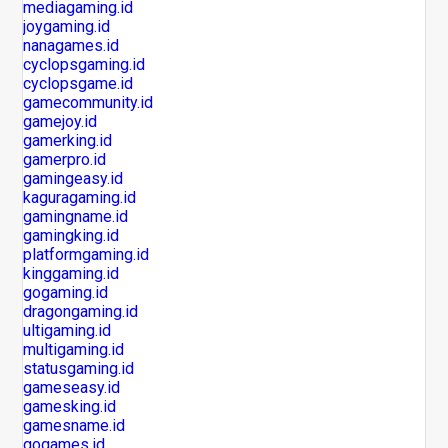
mediagaming.id
joygaming.id
nanagames.id
cyclopsgaming.id
cyclopsgame.id
gamecommunity.id
gamejoy.id
gamerking.id
gamerpro.id
gamingeasy.id
kaguragaming.id
gamingname.id
gamingking.id
platformgaming.id
kinggaming.id
gogaming.id
dragongaming.id
ultigaming.id
multigaming.id
statusgaming.id
gameseasy.id
gamesking.id
gamesname.id
gogames.id