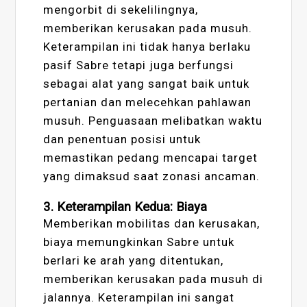
mengorbit di sekelilingnya,
memberikan kerusakan pada musuh.
Keterampilan ini tidak hanya berlaku
pasif Sabre tetapi juga berfungsi
sebagai alat yang sangat baik untuk
pertanian dan melecehkan pahlawan
musuh. Penguasaan melibatkan waktu
dan penentuan posisi untuk
memastikan pedang mencapai target
yang dimaksud saat zonasi ancaman.
3.
Keterampilan Kedua: Biaya
Memberikan mobilitas dan kerusakan,
biaya memungkinkan Sabre untuk
berlari ke arah yang ditentukan,
memberikan kerusakan pada musuh di
jalannya. Keterampilan ini sangat