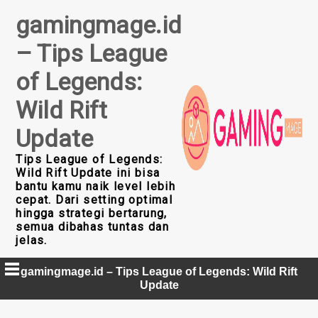
Skip
gamingmage.id
to
content
– Tips League
of Legends:
Wild Rift
Update
Tips League of Legends:
Wild Rift Update ini bisa
bantu kamu naik level lebih
cepat. Dari setting optimal
hingga strategi bertarung,
semua dibahas tuntas dan
jelas.
gamingmage.id – Tips League of Legends: Wild Rift
Update