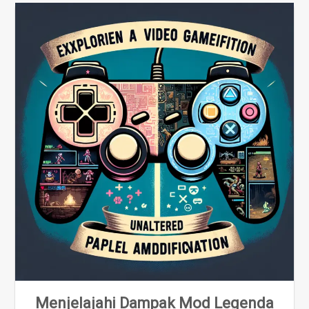
Menjelajahi Dampak Mod Legenda