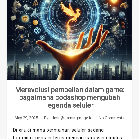
Merevolusi pembelian dalam game:
bagaimana codashop mengubah
legenda seluler
May 29, 2025
By
admin@gamingmage.id
No Comments
Di era di mana permainan seluler sedang
booming, pemain terus mencari cara yang mulus