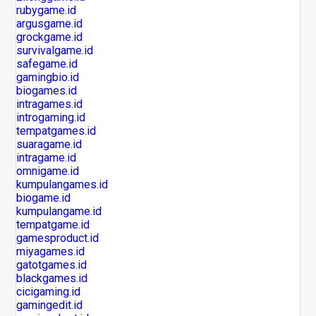
rubygame.id
argusgame.id
grockgame.id
survivalgame.id
safegame.id
gamingbio.id
biogames.id
intragames.id
introgaming.id
tempatgames.id
suaragame.id
intragame.id
omnigame.id
kumpulangames.id
biogame.id
kumpulangame.id
tempatgame.id
gamesproduct.id
miyagames.id
gatotgames.id
blackgames.id
cicigaming.id
gamingedit.id