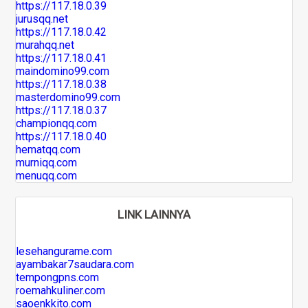
https://117.18.0.39
jurusqq.net
https://117.18.0.42
murahqq.net
https://117.18.0.41
maindomino99.com
https://117.18.0.38
masterdomino99.com
https://117.18.0.37
championqq.com
https://117.18.0.40
hematqq.com
murniqq.com
menuqq.com
LINK LAINNYA
lesehangurame.com
ayambakar7saudara.com
tempongpns.com
roemahkuliner.com
saoenkkito.com