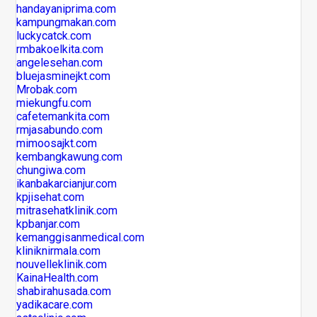
handayaniprima.com
kampungmakan.com
luckycatck.com
rmbakoelkita.com
angelesehan.com
bluejasminejkt.com
Mrobak.com
miekungfu.com
cafetemankita.com
rmjasabundo.com
mimoosajkt.com
kembangkawung.com
chungiwa.com
ikanbakarcianjur.com
kpjisehat.com
mitrasehatklinik.com
kpbanjar.com
kemanggisanmedical.com
kliniknirmala.com
nouvelleklinik.com
KainaHealth.com
shabirahusada.com
yadikacare.com