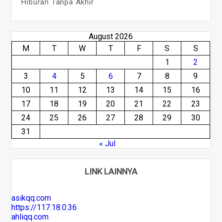
Hiburan Tanpa Akhir
August 2026
M
T
W
T
F
S
S
1
2
3
4
5
6
7
8
9
10
11
12
13
14
15
16
17
18
19
20
21
22
23
24
25
26
27
28
29
30
31
« Jul
LINK LAINNYA
asikqq.com
https://117.18.0.36
ahliqq.com