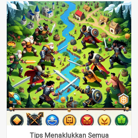
Tips Menaklukkan Semua