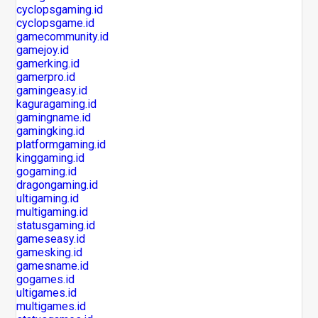
cyclopsgaming.id
cyclopsgame.id
gamecommunity.id
gamejoy.id
gamerking.id
gamerpro.id
gamingeasy.id
kaguragaming.id
gamingname.id
gamingking.id
platformgaming.id
kinggaming.id
gogaming.id
dragongaming.id
ultigaming.id
multigaming.id
statusgaming.id
gameseasy.id
gamesking.id
gamesname.id
gogames.id
ultigames.id
multigames.id