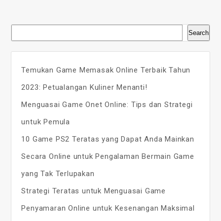
Search
Temukan Game Memasak Online Terbaik Tahun
2023: Petualangan Kuliner Menanti!
Menguasai Game Onet Online: Tips dan Strategi
untuk Pemula
10 Game PS2 Teratas yang Dapat Anda Mainkan
Secara Online untuk Pengalaman Bermain Game
yang Tak Terlupakan
Strategi Teratas untuk Menguasai Game
Penyamaran Online untuk Kesenangan Maksimal