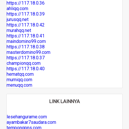
https://117.18.0.36
ahliqq.com
https://117.18.0.39
jurusqq.net
https://117.18.0.42
murahqq.net
https://117.18.0.41
maindomino99.com
https://117.18.0.38
masterdomino99.com
https://117.18.0.37
championqq.com
https://117.18.0.40
hematqq.com
murniqq.com
menuqq.com
LINK LAINNYA
lesehangurame.com
ayambakar7saudara.com
tempongpns.com