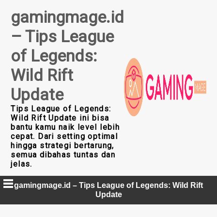
Skip
gamingmage.id
to
content
– Tips League
of Legends:
Wild Rift
Update
Tips League of Legends:
Wild Rift Update ini bisa
bantu kamu naik level lebih
cepat. Dari setting optimal
hingga strategi bertarung,
semua dibahas tuntas dan
jelas.
gamingmage.id – Tips League of Legends: Wild Rift
Update