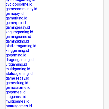
cyclopsgame.id
gamecommunity.id
gamejoy.id
gamerking.id
gamerpro.id
gamingeasy.id
kaguragaming.id
gamingname.id
gamingking.id
platformgaming.id
kinggaming.id
gogaming.id
dragongaming.id
ultigaming.id
multigaming.id
statusgaming.id
gameseasy.id
gamesking.id
gamesname.id
gogames.id
ultigames.id
multigames.id
statusgames.id