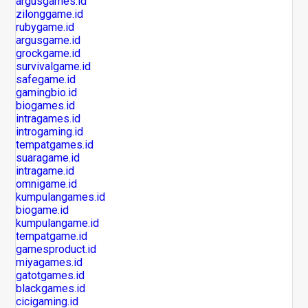
argusgames.id
zilonggame.id
rubygame.id
argusgame.id
grockgame.id
survivalgame.id
safegame.id
gamingbio.id
biogames.id
intragames.id
introgaming.id
tempatgames.id
suaragame.id
intragame.id
omnigame.id
kumpulangames.id
biogame.id
kumpulangame.id
tempatgame.id
gamesproduct.id
miyagames.id
gatotgames.id
blackgames.id
cicigaming.id