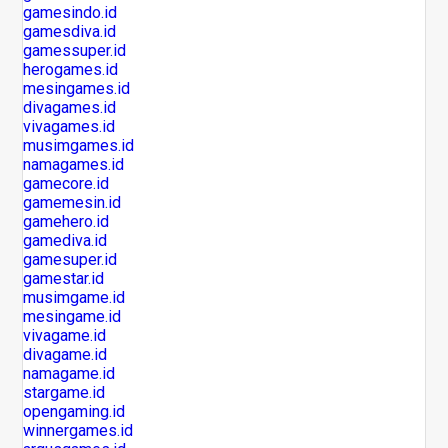
gamesindo.id
gamesdiva.id
gamessuper.id
herogames.id
mesingames.id
divagames.id
vivagames.id
musimgames.id
namagames.id
gamecore.id
gamemesin.id
gamehero.id
gamediva.id
gamesuper.id
gamestar.id
musimgame.id
mesingame.id
vivagame.id
divagame.id
namagame.id
stargame.id
opengaming.id
winnergames.id