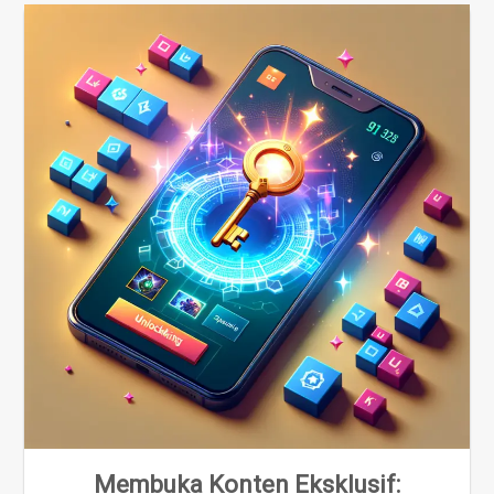
Membuka Konten Eksklusif: