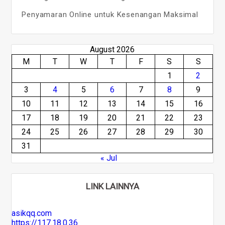
Penyamaran Online untuk Kesenangan Maksimal
August 2026
M
T
W
T
F
S
S
1
2
3
4
5
6
7
8
9
10
11
12
13
14
15
16
17
18
19
20
21
22
23
24
25
26
27
28
29
30
31
« Jul
LINK LAINNYA
asikqq.com
https://117.18.0.36