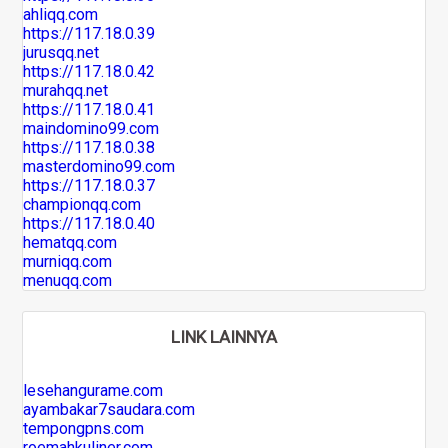
ahliqq.com
https://117.18.0.39
jurusqq.net
https://117.18.0.42
murahqq.net
https://117.18.0.41
maindomino99.com
https://117.18.0.38
masterdomino99.com
https://117.18.0.37
championqq.com
https://117.18.0.40
hematqq.com
murniqq.com
menuqq.com
LINK LAINNYA
lesehangurame.com
ayambakar7saudara.com
tempongpns.com
roemahkuliner.com