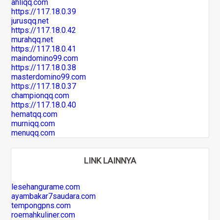
ahliqq.com
https://117.18.0.39
jurusqq.net
https://117.18.0.42
murahqq.net
https://117.18.0.41
maindomino99.com
https://117.18.0.38
masterdomino99.com
https://117.18.0.37
championqq.com
https://117.18.0.40
hematqq.com
murniqq.com
menuqq.com
LINK LAINNYA
lesehangurame.com
ayambakar7saudara.com
tempongpns.com
roemahkuliner.com