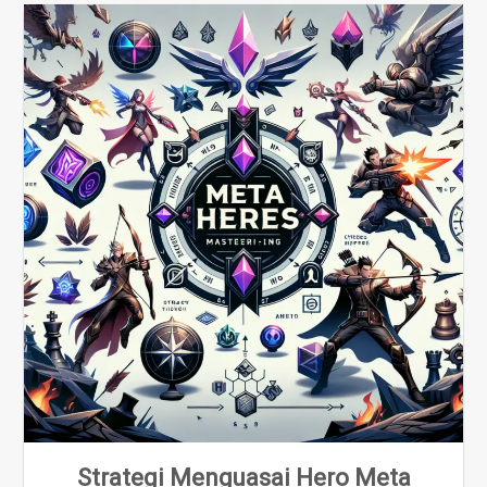
Strategi Menguasai Hero Meta