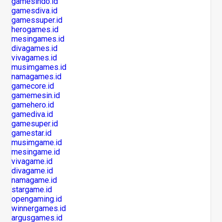
gamesindo.id
gamesdiva.id
gamessuper.id
herogames.id
mesingames.id
divagames.id
vivagames.id
musimgames.id
namagames.id
gamecore.id
gamemesin.id
gamehero.id
gamediva.id
gamesuper.id
gamestar.id
musimgame.id
mesingame.id
vivagame.id
divagame.id
namagame.id
stargame.id
opengaming.id
winnergames.id
argusgames.id