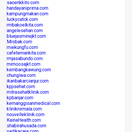
saoenkkito.com
handayaniprima.com
kampungmakan.com
luckycatck.com
rmbakoelkita.com
angelesehan.com
bluejasminejkt.com
Mrobak.com
miekungfu.com
cafetemankita.com
rmjasabundo.com
mimoosajkt.com
kembangkawung.com
chungiwa.com
ikanbakarcianjur.com
kpjisehat.com
mitrasehatklinik.com
kpbanjar.com
kemanggisanmedical.com
kliniknirmala.com
nouvelleklinik.com
KainaHealth.com
shabirahusada.com
yadikacare.com