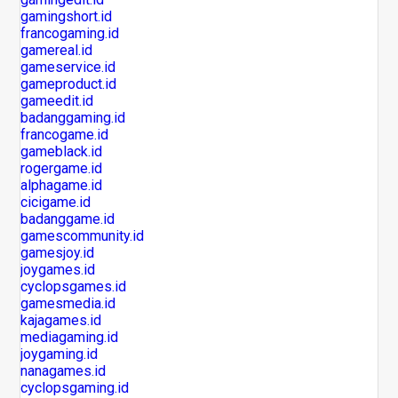
gamingshort.id
francogaming.id
gamereal.id
gameservice.id
gameproduct.id
gameedit.id
badanggaming.id
francogame.id
gameblack.id
rogergame.id
alphagame.id
cicigame.id
badanggame.id
gamescommunity.id
gamesjoy.id
joygames.id
cyclopsgames.id
gamesmedia.id
kajagames.id
mediagaming.id
joygaming.id
nanagames.id
cyclopsgaming.id