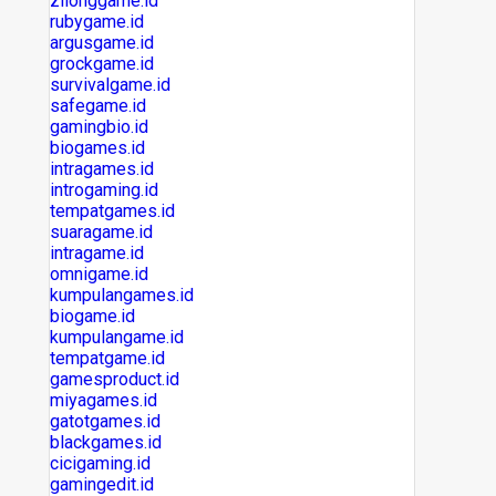
zilonggame.id
rubygame.id
argusgame.id
grockgame.id
survivalgame.id
safegame.id
gamingbio.id
biogames.id
intragames.id
introgaming.id
tempatgames.id
suaragame.id
intragame.id
omnigame.id
kumpulangames.id
biogame.id
kumpulangame.id
tempatgame.id
gamesproduct.id
miyagames.id
gatotgames.id
blackgames.id
cicigaming.id
gamingedit.id