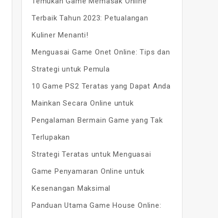
Temukan Game Memasak Online
Terbaik Tahun 2023: Petualangan
Kuliner Menanti!
Menguasai Game Onet Online: Tips dan
Strategi untuk Pemula
10 Game PS2 Teratas yang Dapat Anda
Mainkan Secara Online untuk
Pengalaman Bermain Game yang Tak
Terlupakan
Strategi Teratas untuk Menguasai
Game Penyamaran Online untuk
Kesenangan Maksimal
Panduan Utama Game House Online: