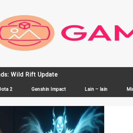
s: Wild Rift Update
Dota 2
Genshin Impact
Lain – lain
Mi