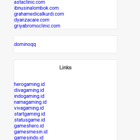
astaclinic.com
ibnusinalombok.com
grahamedicalkurdi.com
dyanzacare.com
griyabromoclinic.com
dominoqq
Links
herogaming.id
divagaming.id
indogaming.id
namagaming.id
vivagaming.id
startgaming.id
statusgame.id
gameshero.id
gamesmesin.id
gamesindo.id