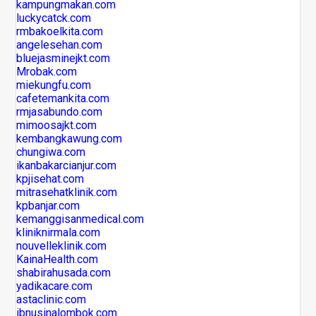
kampungmakan.com
luckycatck.com
rmbakoelkita.com
angelesehan.com
bluejasminejkt.com
Mrobak.com
miekungfu.com
cafetemankita.com
rmjasabundo.com
mimoosajkt.com
kembangkawung.com
chungiwa.com
ikanbakarcianjur.com
kpjisehat.com
mitrasehatklinik.com
kpbanjar.com
kemanggisanmedical.com
kliniknirmala.com
nouvelleklinik.com
KainaHealth.com
shabirahusada.com
yadikacare.com
astaclinic.com
ibnusinalombok.com