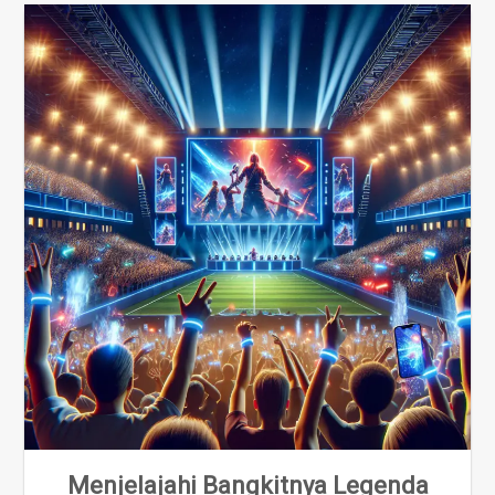
Menjelajahi Bangkitnya Legenda