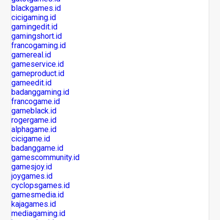
blackgames.id
cicigaming.id
gamingedit.id
gamingshort.id
francogaming.id
gamereal.id
gameservice.id
gameproduct.id
gameedit.id
badanggaming.id
francogame.id
gameblack.id
rogergame.id
alphagame.id
cicigame.id
badanggame.id
gamescommunity.id
gamesjoy.id
joygames.id
cyclopsgames.id
gamesmedia.id
kajagames.id
mediagaming.id