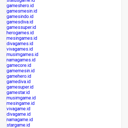
statusgame.id
gameshero.id
gamesmesin.id
gamesindo.id
gamesdiva.id
gamessuper.id
herogames.id
mesingames.id
divagames.id
vivagames.id
musimgames.id
namagames.id
gamecore.id
gamemesin.id
gamehero.id
gamediva.id
gamesuper.id
gamestar.id
musimgame.id
mesingame.id
vivagame.id
divagame.id
namagame.id
stargame.id