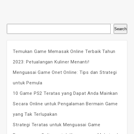
Search
Temukan Game Memasak Online Terbaik Tahun
2023: Petualangan Kuliner Menanti!
Menguasai Game Onet Online: Tips dan Strategi
untuk Pemula
10 Game PS2 Teratas yang Dapat Anda Mainkan
Secara Online untuk Pengalaman Bermain Game
yang Tak Terlupakan
Strategi Teratas untuk Menguasai Game