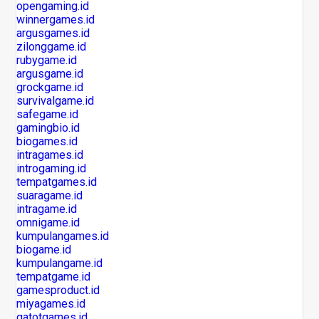
opengaming.id
winnergames.id
argusgames.id
zilonggame.id
rubygame.id
argusgame.id
grockgame.id
survivalgame.id
safegame.id
gamingbio.id
biogames.id
intragames.id
introgaming.id
tempatgames.id
suaragame.id
intragame.id
omnigame.id
kumpulangames.id
biogame.id
kumpulangame.id
tempatgame.id
gamesproduct.id
miyagames.id
gatotgames.id