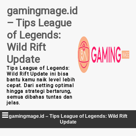
Skip
gamingmage.id
to
content
– Tips League
of Legends:
Wild Rift
Update
Tips League of Legends:
Wild Rift Update ini bisa
bantu kamu naik level lebih
cepat. Dari setting optimal
hingga strategi bertarung,
semua dibahas tuntas dan
jelas.
gamingmage.id – Tips League of Legends: Wild Rift
Update