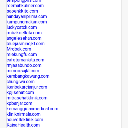
tempongpns.com
roemahkuliner.com
saoenkkito.com
handayaniprima.com
kampungmakan.com
luckycatck.com
rmbakoelkita.com
angelesehan.com
bluejasminejkt.com
Mrobak.com
miekungfu.com
cafetemankita.com
rmjasabundo.com
mimoosajkt.com
kembangkawung.com
chungiwa.com
ikanbakarcianjur.com
kpjisehat.com
mitrasehatklinik.com
kpbanjar.com
kemanggisanmedical.com
kliniknirmala.com
nouvelleklinik.com
KainaHealth.com