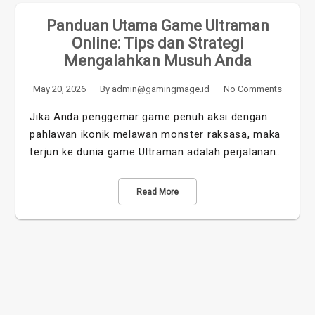
Panduan Utama Game Ultraman
Online: Tips dan Strategi
Mengalahkan Musuh Anda
May 20, 2026
By
admin@gamingmage.id
No Comments
Jika Anda penggemar game penuh aksi dengan
pahlawan ikonik melawan monster raksasa, maka
terjun ke dunia game Ultraman adalah perjalanan…
Read More