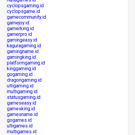
cyclopsgaming.id
cyclopsgame.id
gamecommunity.id
gamejoy.id
gamerking.id
gamerpro.id
gamingeasy.id
kaguragaming.id
gamingname.id
gamingking.id
platformgaming.id
kinggaming.id
gogaming.id
dragongaming.id
ultigaming.id
multigaming.id
statusgaming.id
gameseasy.id
gamesking.id
gamesname.id
gogames.id
ultigames.id
multigames.id