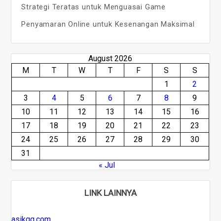
Strategi Teratas untuk Menguasai Game
Penyamaran Online untuk Kesenangan Maksimal
August 2026
M
T
W
T
F
S
S
1
2
3
4
5
6
7
8
9
10
11
12
13
14
15
16
17
18
19
20
21
22
23
24
25
26
27
28
29
30
31
« Jul
LINK LAINNYA
asikqq.com