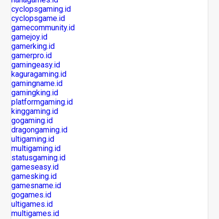
cyclopsgaming.id
cyclopsgame.id
gamecommunity.id
gamejoy.id
gamerking.id
gamerpro.id
gamingeasy.id
kaguragaming.id
gamingname.id
gamingking.id
platformgaming.id
kinggaming.id
gogaming.id
dragongaming.id
ultigaming.id
multigaming.id
statusgaming.id
gameseasy.id
gamesking.id
gamesname.id
gogames.id
ultigames.id
multigames.id