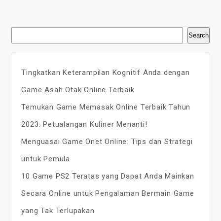
Search
Tingkatkan Keterampilan Kognitif Anda dengan
Game Asah Otak Online Terbaik
Temukan Game Memasak Online Terbaik Tahun
2023: Petualangan Kuliner Menanti!
Menguasai Game Onet Online: Tips dan Strategi
untuk Pemula
10 Game PS2 Teratas yang Dapat Anda Mainkan
Secara Online untuk Pengalaman Bermain Game
yang Tak Terlupakan