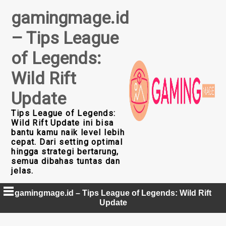
Skip
gamingmage.id
to
content
– Tips League
of Legends:
Wild Rift
Update
Tips League of Legends:
Wild Rift Update ini bisa
bantu kamu naik level lebih
cepat. Dari setting optimal
hingga strategi bertarung,
semua dibahas tuntas dan
jelas.
gamingmage.id – Tips League of Legends: Wild Rift
Update