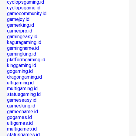
cyclopsgaming.id
cyclopsgame.id
gamecommunity.id
gamejoy.id
gamerking.id
gamerpro.id
gamingeasy.id
kaguragaming.id
gamingname.id
gamingking.id
platformgaming.id
kinggaming.id
gogaming.id
dragongaming.id
ultigaming.id
multigaming.id
statusgaming.id
gameseasy.id
gamesking.id
gamesname.id
gogames.id
ultigames.id
multigames.id
statusgames.id