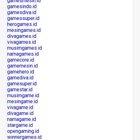
gamesmesin.id
gamesindo.id
gamesdiva.id
gamessuper.id
herogames.id
mesingames.id
divagames.id
vivagames.id
musimgames.id
namagames.id
gamecore.id
gamemesin.id
gamehero.id
gamediva.id
gamesuper.id
gamestar.id
musimgame.id
mesingame.id
vivagame.id
divagame.id
namagame.id
stargame.id
opengaming.id
winnergames.id