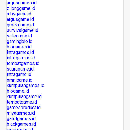
argusgames.id
zilonggame.id
rubygame.id
argusgame.id
grockgame.id
survivalgame.id
safegame.id
gamingbio.id
biogames.id
intragames.id
introgaming.id
tempatgames.id
suaragame.id
intragame.id
omnigame.id
kumpulangames.id
biogame.id
kumpulangame.id
tempatgame.id
gamesproduct.id
miyagames.id
gatotgames.id
blackgames.id
cicigaming.id