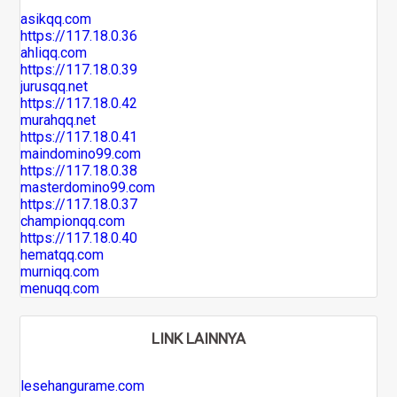
asikqq.com
https://117.18.0.36
ahliqq.com
https://117.18.0.39
jurusqq.net
https://117.18.0.42
murahqq.net
https://117.18.0.41
maindomino99.com
https://117.18.0.38
masterdomino99.com
https://117.18.0.37
championqq.com
https://117.18.0.40
hematqq.com
murniqq.com
menuqq.com
LINK LAINNYA
lesehangurame.com