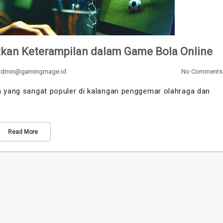
tkan Keterampilan dalam Game Bola Online
admin@gamingmage.id
No Comments
an yang sangat populer di kalangan penggemar olahraga dan
Read More