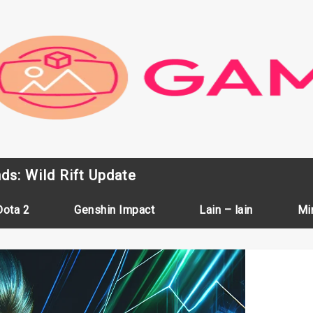
s: Wild Rift Update
Dota 2
Genshin Impact
Lain – lain
Mi