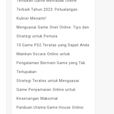
Temukan Game Memasak Online
Terbaik Tahun 2023: Petualangan
Kuliner Menanti!
Menguasai Game Onet Online: Tips dan
Strategi untuk Pemula
10 Game PS2 Teratas yang Dapat Anda
Mainkan Secara Online untuk
Pengalaman Bermain Game yang Tak
Terlupakan
Strategi Teratas untuk Menguasai
Game Penyamaran Online untuk
Kesenangan Maksimal
Panduan Utama Game House Online: