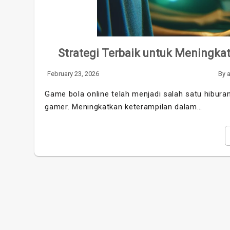
Strategi Terbaik untuk Meningka
February 23, 2026
By
Game bola online telah menjadi salah satu hibur
gamer. Meningkatkan keterampilan dalam…