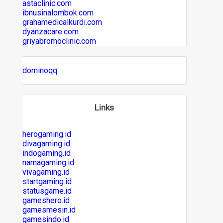
astaclinic.com
ibnusinalombok.com
grahamedicalkurdi.com
dyanzacare.com
griyabromoclinic.com
dominoqq
Links
herogaming.id
divagaming.id
indogaming.id
namagaming.id
vivagaming.id
startgaming.id
statusgame.id
gameshero.id
gamesmesin.id
gamesindo.id