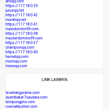
ahliqq.com
https://117.18.0.39
jurusqq.net
https://117.18.0.42
murahqq.net
https://117.18.0.41
maindomino99.com
https://117.18.0.38
masterdomino99.com
https://117.18.0.37
championqq.com
https://117.18.0.40
hematqq.com
murniqq.com
menuqq.com
LINK LAINNYA
lesehangurame.com
ayambakar7saudara.com
tempongpns.com
roemahkuliner.com