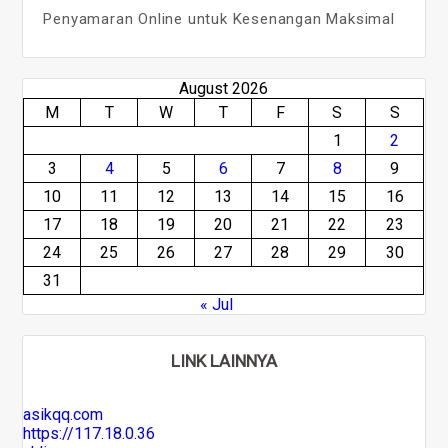
Penyamaran Online untuk Kesenangan Maksimal
August 2026
M
T
W
T
F
S
S
1
2
3
4
5
6
7
8
9
10
11
12
13
14
15
16
17
18
19
20
21
22
23
24
25
26
27
28
29
30
31
« Jul
LINK LAINNYA
asikqq.com
https://117.18.0.36