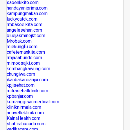
saoenkkito.com
handayaniprima.com
kampungmakan.com
luckycatck.com
rmbakoelkita.com
angelesehan.com
bluejasminejkt.com
Mrobak.com
miekungfu.com
cafetemankita.com
rmjasabundo.com
mimoosajkt.com
kembangkawung.com
chungiwa.com
ikanbakarcianjur.com
kpjisehat.com
mitrasehatklinik.com
kpbanjar.com
kemanggisanmedical.com
kliniknirmala.com
nouvelleklinik.com
KainaHealth.com
shabirahusada.com
yadikacare.com