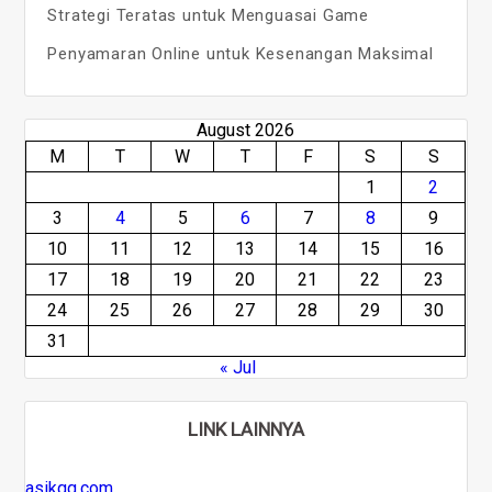
Strategi Teratas untuk Menguasai Game
Penyamaran Online untuk Kesenangan Maksimal
August 2026
M
T
W
T
F
S
S
1
2
3
4
5
6
7
8
9
10
11
12
13
14
15
16
17
18
19
20
21
22
23
24
25
26
27
28
29
30
31
« Jul
LINK LAINNYA
asikqq.com