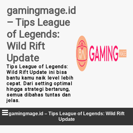
Skip
gamingmage.id
to
content
– Tips League
of Legends:
Wild Rift
Update
Tips League of Legends:
Wild Rift Update ini bisa
bantu kamu naik level lebih
cepat. Dari setting optimal
hingga strategi bertarung,
semua dibahas tuntas dan
jelas.
gamingmage.id – Tips League of Legends: Wild Rift
Update