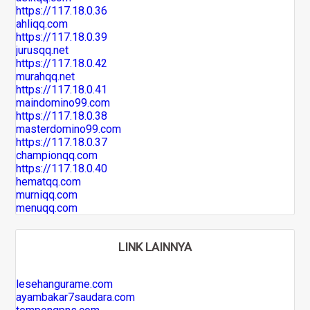
https://117.18.0.36
ahliqq.com
https://117.18.0.39
jurusqq.net
https://117.18.0.42
murahqq.net
https://117.18.0.41
maindomino99.com
https://117.18.0.38
masterdomino99.com
https://117.18.0.37
championqq.com
https://117.18.0.40
hematqq.com
murniqq.com
menuqq.com
LINK LAINNYA
lesehangurame.com
ayambakar7saudara.com