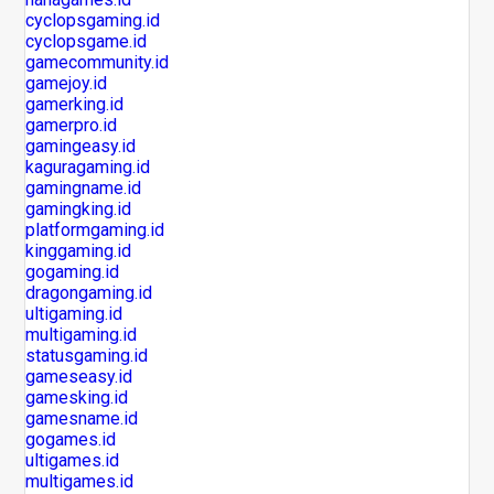
cyclopsgaming.id
cyclopsgame.id
gamecommunity.id
gamejoy.id
gamerking.id
gamerpro.id
gamingeasy.id
kaguragaming.id
gamingname.id
gamingking.id
platformgaming.id
kinggaming.id
gogaming.id
dragongaming.id
ultigaming.id
multigaming.id
statusgaming.id
gameseasy.id
gamesking.id
gamesname.id
gogames.id
ultigames.id
multigames.id