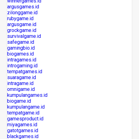
winnergames.id
argusgames.id
zilonggame.id
rubygame.id
argusgame.id
grockgame.id
survivalgame.id
safegame.id
gamingbio.id
biogames.id
intragames.id
introgaming.id
tempatgames.id
suaragame.id
intragame.id
omnigame.id
kumpulangames.id
biogame.id
kumpulangame.id
tempatgame.id
gamesproduct.id
miyagames.id
gatotgames.id
blackgames.id