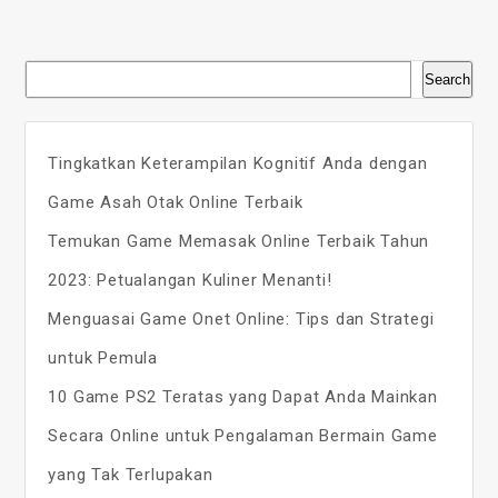
Search
Tingkatkan Keterampilan Kognitif Anda dengan
Game Asah Otak Online Terbaik
Temukan Game Memasak Online Terbaik Tahun
2023: Petualangan Kuliner Menanti!
Menguasai Game Onet Online: Tips dan Strategi
untuk Pemula
10 Game PS2 Teratas yang Dapat Anda Mainkan
Secara Online untuk Pengalaman Bermain Game
yang Tak Terlupakan