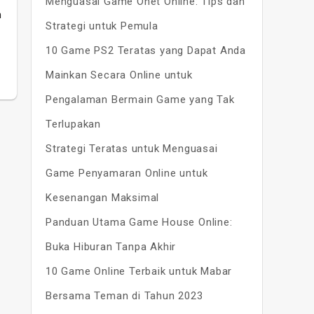
Menguasai Game Onet Online: Tips dan
n
Strategi untuk Pemula
10 Game PS2 Teratas yang Dapat Anda
Mainkan Secara Online untuk
Pengalaman Bermain Game yang Tak
Terlupakan
Strategi Teratas untuk Menguasai
Game Penyamaran Online untuk
Kesenangan Maksimal
Panduan Utama Game House Online:
Buka Hiburan Tanpa Akhir
10 Game Online Terbaik untuk Mabar
Bersama Teman di Tahun 2023