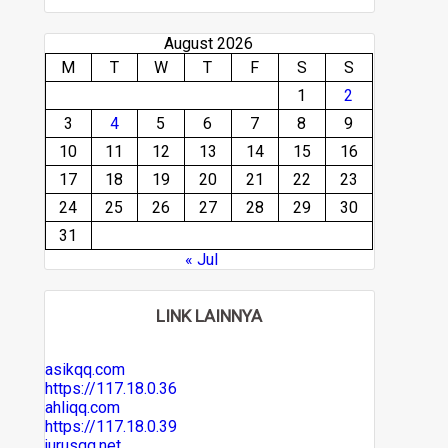
August 2026
M
T
W
T
F
S
S
1
2
3
4
5
6
7
8
9
10
11
12
13
14
15
16
17
18
19
20
21
22
23
24
25
26
27
28
29
30
31
« Jul
LINK LAINNYA
asikqq.com
https://117.18.0.36
ahliqq.com
https://117.18.0.39
jurusqq.net