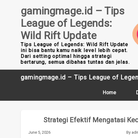
Skip
gamingmage.id – Tips
to
content
League of Legends:
Wild Rift Update
Tips League of Legends: Wild Rift Update
ini bisa bantu kamu naik level lebih cepat.
Dari setting optimal hingga strategi
bertarung, semua dibahas tuntas dan jelas.
gamingmage.id – Tips League of Legend
Home
Strategi Efektif Mengatasi K
June 5, 2026
By
ad