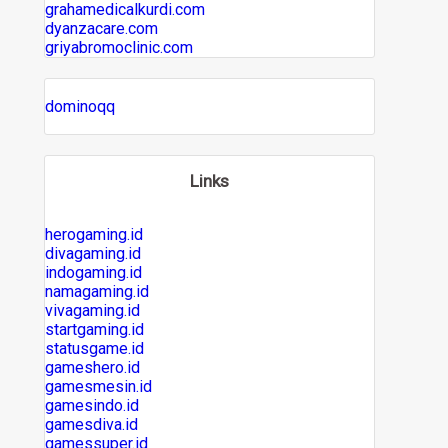
grahamedicalkurdi.com
dyanzacare.com
griyabromoclinic.com
dominoqq
Links
herogaming.id
divagaming.id
indogaming.id
namagaming.id
vivagaming.id
startgaming.id
statusgame.id
gameshero.id
gamesmesin.id
gamesindo.id
gamesdiva.id
gamessuper.id