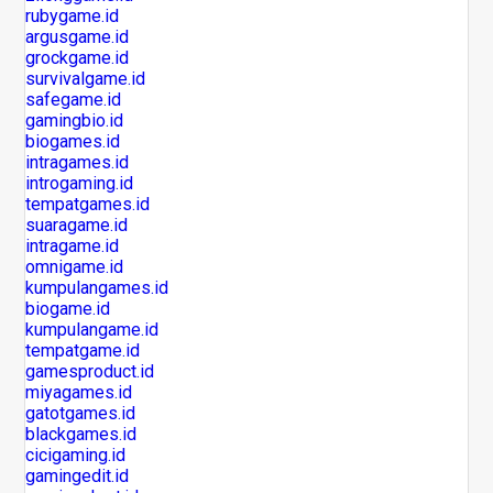
rubygame.id
argusgame.id
grockgame.id
survivalgame.id
safegame.id
gamingbio.id
biogames.id
intragames.id
introgaming.id
tempatgames.id
suaragame.id
intragame.id
omnigame.id
kumpulangames.id
biogame.id
kumpulangame.id
tempatgame.id
gamesproduct.id
miyagames.id
gatotgames.id
blackgames.id
cicigaming.id
gamingedit.id