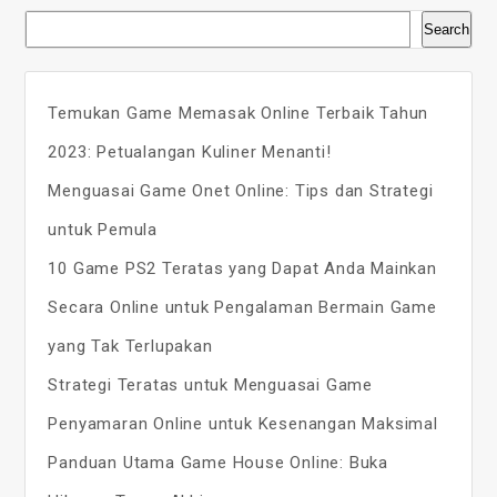
Search
Temukan Game Memasak Online Terbaik Tahun
2023: Petualangan Kuliner Menanti!
Menguasai Game Onet Online: Tips dan Strategi
untuk Pemula
10 Game PS2 Teratas yang Dapat Anda Mainkan
Secara Online untuk Pengalaman Bermain Game
yang Tak Terlupakan
Strategi Teratas untuk Menguasai Game
Penyamaran Online untuk Kesenangan Maksimal
Panduan Utama Game House Online: Buka