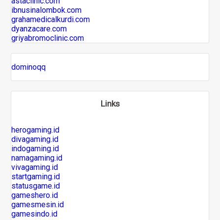
astaclinic.com
ibnusinalombok.com
grahamedicalkurdi.com
dyanzacare.com
griyabromoclinic.com
dominoqq
Links
herogaming.id
divagaming.id
indogaming.id
namagaming.id
vivagaming.id
startgaming.id
statusgame.id
gameshero.id
gamesmesin.id
gamesindo.id