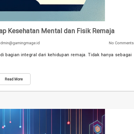
p Kesehatan Mental dan Fisik Remaja
admin@gamingmage.id
No Comments
adi bagian integral dari kehidupan remaja. Tidak hanya sebagai
Read More