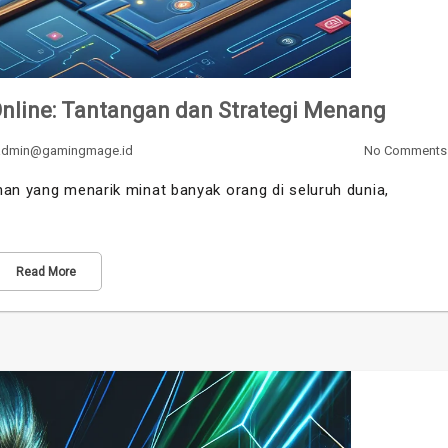
nline: Tantangan dan Strategi Menang
admin@gamingmage.id
No Comments
nan yang menarik minat banyak orang di seluruh dunia,
Read More