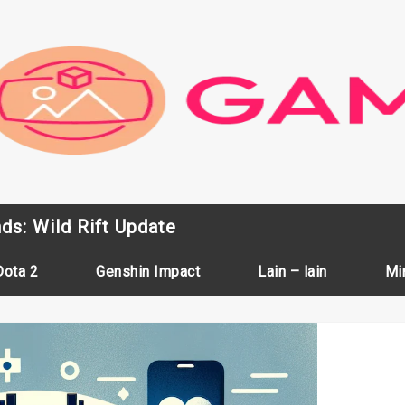
s: Wild Rift Update
Dota 2
Genshin Impact
Lain – lain
Mi