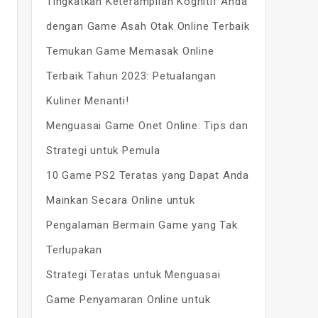
Tingkatkan Keterampilan Kognitif Anda
dengan Game Asah Otak Online Terbaik
Temukan Game Memasak Online
Terbaik Tahun 2023: Petualangan
Kuliner Menanti!
Menguasai Game Onet Online: Tips dan
Strategi untuk Pemula
10 Game PS2 Teratas yang Dapat Anda
Mainkan Secara Online untuk
Pengalaman Bermain Game yang Tak
Terlupakan
Strategi Teratas untuk Menguasai
Game Penyamaran Online untuk