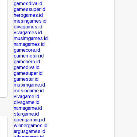
gamesdiva.id
gamessuper.id
herogames.id
mesingames.id
divagames.id
vivagames.id
musimgames.id
namagames.id
gamecore.id
gamemesin.id
gamehero.id
gamediva.id
gamesuper.id
gamestar.id
musimgame.id
mesingame.id
vivagame.id
divagame.id
namagame.id
stargame.id
opengaming.id
winnergames.id
argusgames.id