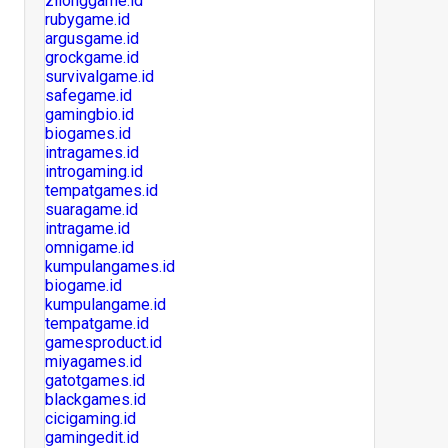
zilonggame.id
rubygame.id
argusgame.id
grockgame.id
survivalgame.id
safegame.id
gamingbio.id
biogames.id
intragames.id
introgaming.id
tempatgames.id
suaragame.id
intragame.id
omnigame.id
kumpulangames.id
biogame.id
kumpulangame.id
tempatgame.id
gamesproduct.id
miyagames.id
gatotgames.id
blackgames.id
cicigaming.id
gamingedit.id