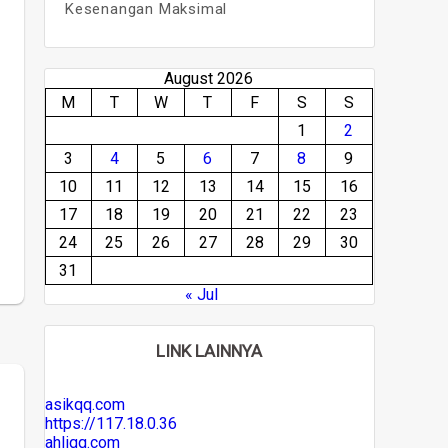
Kesenangan Maksimal
August 2026
M
T
W
T
F
S
S
1
2
3
4
5
6
7
8
9
10
11
12
13
14
15
16
17
18
19
20
21
22
23
24
25
26
27
28
29
30
31
« Jul
LINK LAINNYA
asikqq.com
https://117.18.0.36
ahliqq.com